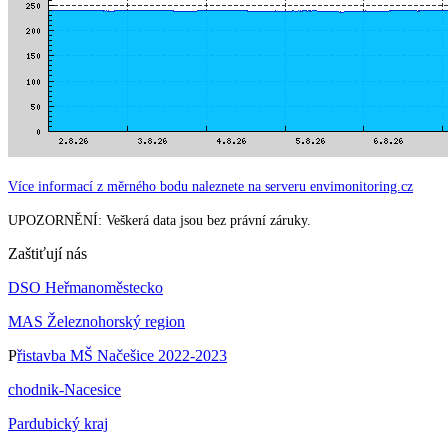
Více informací z měrného bodu naleznete na serveru envimonitoring.cz
UPOZORNĚNÍ: Veškerá data jsou bez právní záruky.
Zaštiťují nás
DSO Heřmanoměstecko
MAS Železnohorský region
P
řistavba MŠ Načešice 2022-2023
chodnik-Nacesice
Pardubický kraj