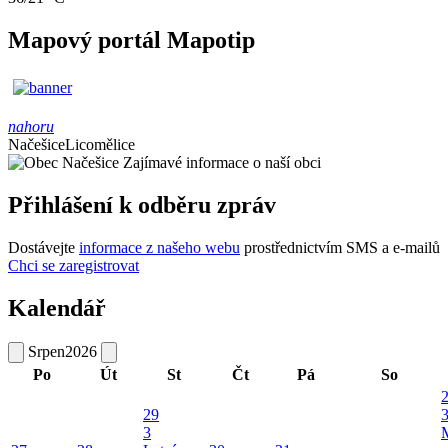
Mapový portál Mapotip
nahoru
Načešice
Licomělice
Zajímavé informace o naší obci
Přihlášení k odběru zpráv
Dostávejte
informace z našeho webu
prostřednictvím SMS a e-mailů
Chci se zaregistrovat
Kalendář
Srpen
2026
Po
Út
St
Čt
Pá
So
29
3