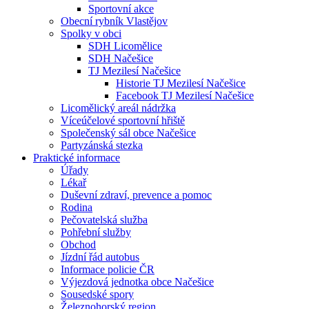
Sportovní akce
Obecní rybník Vlastějov
Spolky v obci
SDH Licomělice
SDH Načešice
TJ Mezilesí Načešice
Historie TJ Mezilesí Načešice
Facebook TJ Mezilesí Načešice
Licomělický areál nádržka
Víceúčelové sportovní hřiště
Společenský sál obce Načešice
Partyzánská stezka
Praktické informace
Úřady
Lékař
Duševní zdraví, prevence a pomoc
Rodina
Pečovatelská služba
Pohřební služby
Obchod
Jízdní řád autobus
Informace policie ČR
Výjezdová jednotka obce Načešice
Sousedské spory
Železnohorský region