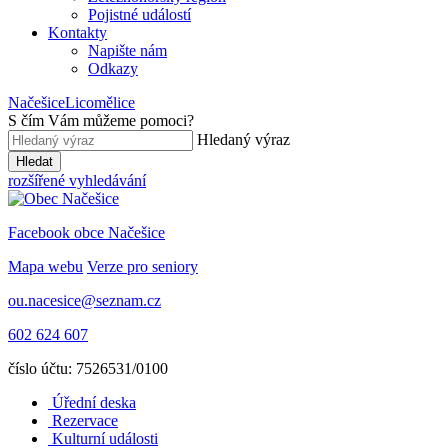
Pojistné událostí
Kontakty
Napište nám
Odkazy
Načešice
Licomělice
S čím Vám můžeme pomoci
?
Hledaný výraz
Hledat
rozšířené vyhledávání
Facebook obce Načešice
Mapa webu
Verze pro seniory
ou.nacesice@seznam.cz
602 624 607
číslo účtu: 7526531/0100
Úřední deska
Rezervace
Kulturní události