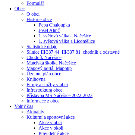
Formulář
Obec
O obci
Historie obce
Pepa Chaloupka
Josef Alinč
1. světová válka a Načešice
1. světová válka a Licomělice
Statistické údaje
Silnice III⁄337 44, III⁄337 81, chodník a odstavné
Chodník Načešice
Mateřská školka Načešice
Mapový portál Mapotip
Územní plán obce
Knihovna
Firmy a služby v obci
Infrastruktura obce
Přístavba MŠ Načešice 2022-2023
Informace z obce
Volný čas
Aktuality
Kulturní a sportovní akce
Akce v obci
Akce v okolí
Pravidelné akce