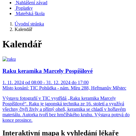
Nahlášení závad
Poplatky
Mateřská škola
Úvodní stránka
Kalendář
Kalendář
Raku keramika Marcely Pospíšilové
1. 11. 2024 od 08:00 - 31. 12. 2024 do 17:00
Místo konání:
TIC Pohůdka - nám. Míru 288, Heřmanův Městec
Výstavu fotografií v TIC vystřídá „Raku keramika Marcely
Pospíšilové“. Raku je japonská technika ze 16. století a využívá
všechny čtyři živly a přímý oheň, keramika se chladí v hořlavém
materiálu. Autorka tvoří bez hrnčířského kruhu. Výstava potrvá do
konce prosince.
Interaktivní mapa k vyhledání lékaře