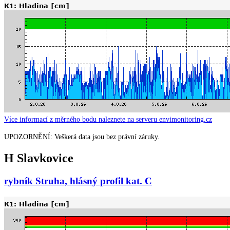
Více informací z měrného bodu naleznete na serveru envimonitoring.cz
UPOZORNĚNÍ: Veškerá data jsou bez právní záruky.
H Slavkovice
rybník Struha, hlásný profil kat. C