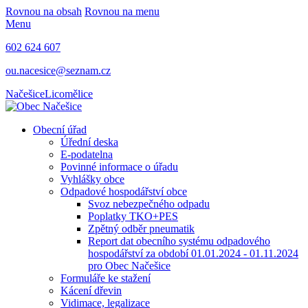
Rovnou na obsah
Rovnou na menu
Menu
602 624 607
ou.nacesice@seznam.cz
Načešice
Licomělice
Obecní úřad
Úřední deska
E-podatelna
Povinné informace o úřadu
Vyhlášky obce
Odpadové hospodářství obce
Svoz nebezpečného odpadu
Poplatky TKO+PES
Zpětný odběr pneumatik
Report dat obecního systému odpadového
hospodářství za období 01.01.2024 - 01.11.2024
pro Obec Načešice
Formuláře ke stažení
Kácení dřevin
Vidimace, legalizace