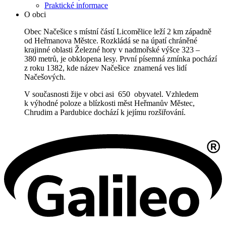
Praktické informace
O obci
Obec Načešice s místní částí Licomělice leží 2 km západně
od Heřmanova Městce. Rozkládá se na úpatí chráněné
krajinné oblasti Železné hory v nadmořské výšce 323 –
380 metrů, je obklopena lesy. První písemná zmínka pochází
z roku 1382, kde název Načešice znamená ves lidí
Načešových.
V současnosti žije v obci asi 650 obyvatel. Vzhledem
k výhodné poloze a blízkosti měst Heřmanův Městec,
Chrudim a Pardubice dochází k jejímu rozšiřování.