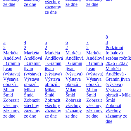
všechny
ze dne
ze dne
ze dne
ze dne
záznamy
ze dne
8
3
4
5
6
7
3
2
2
2
2
2
Podzimní
Markéta
Markéta
Markéta
Markéta
Markéta
fotbalová
Andělová
Andělová
Andělová
Andělová
Andělová
sezóna roční
- Gramin
- Gramin
- Gramin
- Gramin
- Gramin
2026 / 2027
jivan
jivan
jivan
jivan
jivan
Markéta
(výstava)
(výstava)
(výstava)
(výstava)
(výstava)
Andělová -
Výstava
Výstava
Výstava
Výstava
Výstava
Gramin jivan
obrazů -
obrazů -
obrazů -
obrazů -
obrazů -
(výstava)
Milan
Milan
Milan
Milan
Milan
Výstava
Šmíd
Šmíd
Šmíd
Šmíd
Šmíd
obrazů - Mila
Zobrazit
Zobrazit
Zobrazit
Zobrazit
Zobrazit
Šmíd
všechny
všechny
všechny
všechny
všechny
Zobrazit
záznamy
záznamy
záznamy
záznamy
záznamy
všechny
ze dne
ze dne
ze dne
ze dne
ze dne
záznamy ze
dne