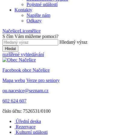
Pojistné událostí
Kontakty
Napište nám
Odkazy
Načešice
Licomělice
S čím Vám můžeme pomoci
?
Hledaný výraz
Hledat
rozšířené vyhledávání
Facebook obce Načešice
Mapa webu
Verze pro seniory
ou.nacesice@seznam.cz
602 624 607
číslo účtu: 7526531/0100
Úřední deska
Rezervace
Kulturní události