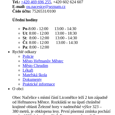
Tel.:
+420 469 696 255
, +420 602 624 607
E-mail:
ou.nacesice@seznam.cz
Číslo účtu:
7526531/0100
Úřední hodiny
Po
-8:00 - 12:00 13:00 - 14:30
Ut
: 8:00 - 12:00 13:00 - 18:30
St
: 8:00 - 12:00 13:00 - 14:30
Čt
: 8:00 - 12:00 13:00 - 14:30
Pa
: 8:00 - 12:00
Rychlé odkazy
Policie
Město Heřmanův Městec
Město Chrudim
Lékaři
Mateřská škola
Dokumenty
Praktické informace
O obci
Obec Načešice s místní částí Licomělice leží 2 km západně
od Heřmanova Městce. Rozkládá se na úpatí chráněné
krajinné oblasti Železné hory v nadmořské výšce 323 –
380 metrů, je obklopena lesy. První písemná zmínka pochází