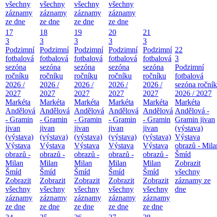
všechny
všechny
všechny
všechny
záznamy
záznamy
záznamy
záznamy
ze dne
ze dne
ze dne
ze dne
17
18
19
20
21
3
3
3
3
3
Podzimní
Podzimní
Podzimní
Podzimní
Podzimní
22
fotbalová
fotbalová
fotbalová
fotbalová
fotbalová
3
sezóna
sezóna
sezóna
sezóna
sezóna
Podzimní
ročníku
ročníku
ročníku
ročníku
ročníku
fotbalová
2026 /
2026 /
2026 /
2026 /
2026 /
sezóna roční
2027
2027
2027
2027
2027
2026 / 2027
Markéta
Markéta
Markéta
Markéta
Markéta
Markéta
Andělová
Andělová
Andělová
Andělová
Andělová
Andělová -
- Gramin
- Gramin
- Gramin
- Gramin
- Gramin
Gramin jivan
jivan
jivan
jivan
jivan
jivan
(výstava)
(výstava)
(výstava)
(výstava)
(výstava)
(výstava)
Výstava
Výstava
Výstava
Výstava
Výstava
Výstava
obrazů - Mila
obrazů -
obrazů -
obrazů -
obrazů -
obrazů -
Šmíd
Milan
Milan
Milan
Milan
Milan
Zobrazit
Šmíd
Šmíd
Šmíd
Šmíd
Šmíd
všechny
Zobrazit
Zobrazit
Zobrazit
Zobrazit
Zobrazit
záznamy ze
všechny
všechny
všechny
všechny
všechny
dne
záznamy
záznamy
záznamy
záznamy
záznamy
ze dne
ze dne
ze dne
ze dne
ze dne