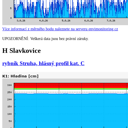
Více informací z měrného bodu naleznete na serveru envimonitoring.cz
UPOZORNĚNÍ: Veškerá data jsou bez právní záruky.
H Slavkovice
rybník Struha, hlásný profil kat. C