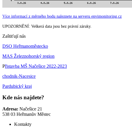
Více informací z měrného bodu naleznete na serveru envimonitoring.cz
UPOZORNĚNÍ: Veškerá data jsou bez právní záruky.
Zaštiťují nás
DSO Heřmanoměstecko
MAS Železnohorský region
P
řistavba MŠ Načešice 2022-2023
chodnik-Nacesice
Pardubický kraj
Kde nás najdete?
Adresa:
Načešice 21
538 03 Heřmanův Městec
Kontakty