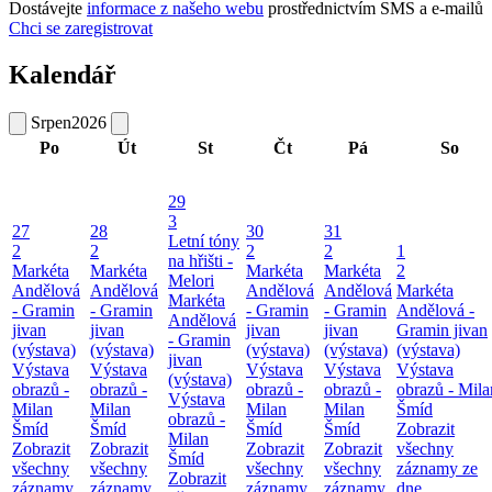
Dostávejte
informace z našeho webu
prostřednictvím SMS a e-mailů
Chci se zaregistrovat
Kalendář
Srpen
2026
Po
Út
St
Čt
Pá
So
29
3
27
28
30
31
Letní tóny
2
2
2
2
1
na hřišti -
Markéta
Markéta
Markéta
Markéta
2
Melori
Andělová
Andělová
Andělová
Andělová
Markéta
Markéta
- Gramin
- Gramin
- Gramin
- Gramin
Andělová -
Andělová
jivan
jivan
jivan
jivan
Gramin jivan
- Gramin
(výstava)
(výstava)
(výstava)
(výstava)
(výstava)
jivan
Výstava
Výstava
Výstava
Výstava
Výstava
(výstava)
obrazů -
obrazů -
obrazů -
obrazů -
obrazů - Mila
Výstava
Milan
Milan
Milan
Milan
Šmíd
obrazů -
Šmíd
Šmíd
Šmíd
Šmíd
Zobrazit
Milan
Zobrazit
Zobrazit
Zobrazit
Zobrazit
všechny
Šmíd
všechny
všechny
všechny
všechny
záznamy ze
Zobrazit
záznamy
záznamy
záznamy
záznamy
dne