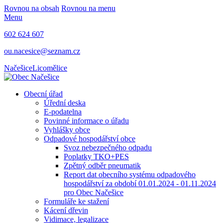
Rovnou na obsah
Rovnou na menu
Menu
602 624 607
ou.nacesice@seznam.cz
Načešice
Licomělice
Obecní úřad
Úřední deska
E-podatelna
Povinné informace o úřadu
Vyhlášky obce
Odpadové hospodářství obce
Svoz nebezpečného odpadu
Poplatky TKO+PES
Zpětný odběr pneumatik
Report dat obecního systému odpadového
hospodářství za období 01.01.2024 - 01.11.2024
pro Obec Načešice
Formuláře ke stažení
Kácení dřevin
Vidimace, legalizace