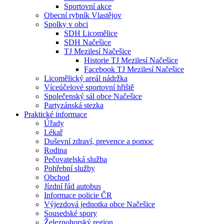
Sportovní akce
Obecní rybník Vlastějov
Spolky v obci
SDH Licomělice
SDH Načešice
TJ Mezilesí Načešice
Historie TJ Mezilesí Načešice
Facebook TJ Mezilesí Načešice
Licomělický areál nádržka
Víceúčelové sportovní hřiště
Společenský sál obce Načešice
Partyzánská stezka
Praktické informace
Úřady
Lékař
Duševní zdraví, prevence a pomoc
Rodina
Pečovatelská služba
Pohřební služby
Obchod
Jízdní řád autobus
Informace policie ČR
Výjezdová jednotka obce Načešice
Sousedské spory
Železnohorský region