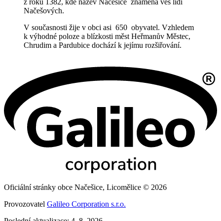
z roku 1382, kde název Načešice znamená ves lidí
Načešových.
V současnosti žije v obci asi 650 obyvatel. Vzhledem
k výhodné poloze a blízkosti měst Heřmanův Městec,
Chrudim a Pardubice dochází k jejímu rozšiřování.
Oficiální stránky obce Načešice, Licomělice © 2026
Provozovatel
Galileo Corporation s.r.o.
Poslední aktualizace: 4. 8. 2026