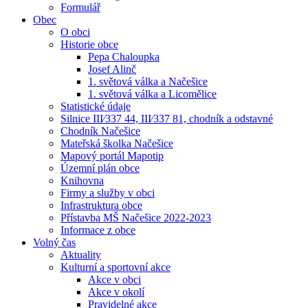
Formulář
Obec
O obci
Historie obce
Pepa Chaloupka
Josef Alinč
1. světová válka a Načešice
1. světová válka a Licomělice
Statistické údaje
Silnice III⁄337 44, III⁄337 81, chodník a odstavné
Chodník Načešice
Mateřská školka Načešice
Mapový portál Mapotip
Územní plán obce
Knihovna
Firmy a služby v obci
Infrastruktura obce
Přístavba MŠ Načešice 2022-2023
Informace z obce
Volný čas
Aktuality
Kulturní a sportovní akce
Akce v obci
Akce v okolí
Pravidelné akce