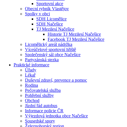
Sportovní akce
Obecní rybník Vlastějov
Spolky v obci
SDH Licomělice
SDH Načešice
TJ Mezilesí Načešice
Historie TJ Mezilesí Načešice
Facebook TJ Mezilesí Načešice
Licomělický areál nádržka
Víceúčelové sportovní hřiště
Společenský sál obce Načešice
Partyzánská stezka
Praktické informace
Úřady
Lékař
Duševní zdraví, prevence a pomoc
Rodina
Pečovatelská služba
Pohřební služby
Obchod
Jízdní řád autobus
Informace policie ČR
Výjezdová jednotka obce Načešice
Sousedské spory
Železnohorský region