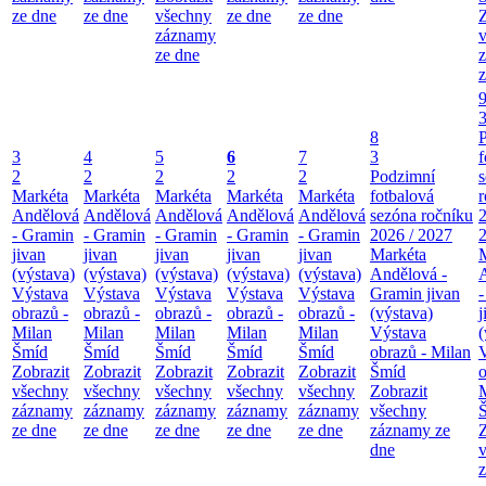
ze dne
ze dne
všechny
ze dne
ze dne
Z
záznamy
ze dne
z
8
3
4
5
6
7
3
f
2
2
2
2
2
Podzimní
Markéta
Markéta
Markéta
Markéta
Markéta
fotbalová
r
Andělová
Andělová
Andělová
Andělová
Andělová
sezóna ročníku
2
- Gramin
- Gramin
- Gramin
- Gramin
- Gramin
2026 / 2027
jivan
jivan
jivan
jivan
jivan
Markéta
(výstava)
(výstava)
(výstava)
(výstava)
(výstava)
Andělová -
Výstava
Výstava
Výstava
Výstava
Výstava
Gramin jivan
obrazů -
obrazů -
obrazů -
obrazů -
obrazů -
(výstava)
j
Milan
Milan
Milan
Milan
Milan
Výstava
(
Šmíd
Šmíd
Šmíd
Šmíd
Šmíd
obrazů - Milan
Zobrazit
Zobrazit
Zobrazit
Zobrazit
Zobrazit
Šmíd
o
všechny
všechny
všechny
všechny
všechny
Zobrazit
záznamy
záznamy
záznamy
záznamy
záznamy
všechny
ze dne
ze dne
ze dne
ze dne
ze dne
záznamy ze
Z
dne