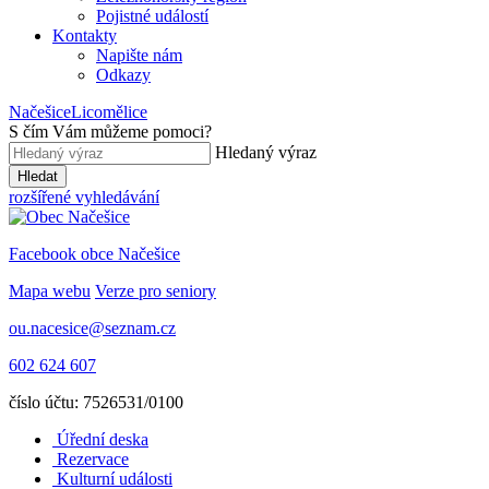
Pojistné událostí
Kontakty
Napište nám
Odkazy
Načešice
Licomělice
S čím Vám můžeme pomoci
?
Hledaný výraz
Hledat
rozšířené vyhledávání
Facebook obce Načešice
Mapa webu
Verze pro seniory
ou.nacesice@seznam.cz
602 624 607
číslo účtu: 7526531/0100
Úřední deska
Rezervace
Kulturní události