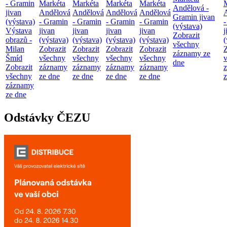
- Gramin
Markéta
Markéta
Markéta
Markéta
Andělová -
jivan
Andělová
Andělová
Andělová
Andělová
Gramin jivan
(výstava)
- Gramin
- Gramin
- Gramin
- Gramin
(výstava)
Výstava
jivan
jivan
jivan
jivan
j
Zobrazit
obrazů -
(výstava)
(výstava)
(výstava)
(výstava)
(
všechny
Milan
Zobrazit
Zobrazit
Zobrazit
Zobrazit
Z
záznamy ze
Šmíd
všechny
všechny
všechny
všechny
dne
Zobrazit
záznamy
záznamy
záznamy
záznamy
všechny
ze dne
ze dne
ze dne
ze dne
z
záznamy
ze dne
Odstávky ČEZU