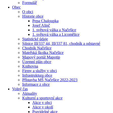
Formulář
Obec
O obci
Historie obce
Pepa Chaloupka
Josef Alinč
1. světová válka a Načešice
1. světová válka a Licomělice
Statistické údaje
Silnice III⁄337 44, III⁄337 81, chodník a odstavné
Chodník Načešice
Mateřská školka Načešice
Mapový portál Mapotip
Územní plán obce
Knihovna
Firmy a služby v obci
Infrastruktura obce
Přístavba MŠ Načešice 2022-2023
Informace z obce
Volný čas
Aktuality
Kulturní a sportovní akce
Akce v obci
Akce v okolí
Pravidelné akce