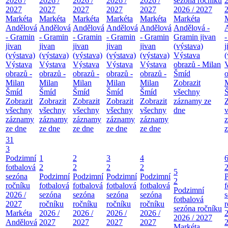
2026 /
2026 /
2026 /
2026 /
2026 /
sezóna ročníku
2
2027
2027
2027
2027
2027
2026 / 2027
Markéta
Markéta
Markéta
Markéta
Markéta
Markéta
Andělová
Andělová
Andělová
Andělová
Andělová
Andělová -
- Gramin
- Gramin
- Gramin
- Gramin
- Gramin
Gramin jivan
jivan
jivan
jivan
jivan
jivan
(výstava)
j
(výstava)
(výstava)
(výstava)
(výstava)
(výstava)
Výstava
(
Výstava
Výstava
Výstava
Výstava
Výstava
obrazů - Milan
obrazů -
obrazů -
obrazů -
obrazů -
obrazů -
Šmíd
o
Milan
Milan
Milan
Milan
Milan
Zobrazit
Šmíd
Šmíd
Šmíd
Šmíd
Šmíd
všechny
Zobrazit
Zobrazit
Zobrazit
Zobrazit
Zobrazit
záznamy ze
Z
všechny
všechny
všechny
všechny
všechny
dne
záznamy
záznamy
záznamy
záznamy
záznamy
ze dne
ze dne
ze dne
ze dne
ze dne
z
31
3
Podzimní
1
2
3
4
fotbalová
2
2
2
2
5
sezóna
Podzimní
Podzimní
Podzimní
Podzimní
2
ročníku
fotbalová
fotbalová
fotbalová
fotbalová
f
Podzimní
2026 /
sezóna
sezóna
sezóna
sezóna
fotbalová
2027
ročníku
ročníku
ročníku
ročníku
r
sezóna ročníku
Markéta
2026 /
2026 /
2026 /
2026 /
2
2026 / 2027
Andělová
2027
2027
2027
2027
Markéta