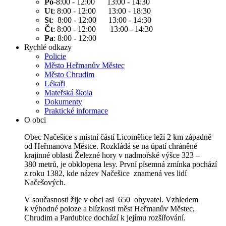
Po
-8:00 - 12:00 13:00 - 14:30
Ut
: 8:00 - 12:00 13:00 - 18:30
St
: 8:00 - 12:00 13:00 - 14:30
Čt
: 8:00 - 12:00 13:00 - 14:30
Pa
: 8:00 - 12:00
Rychlé odkazy
Policie
Město Heřmanův Městec
Město Chrudim
Lékaři
Mateřská škola
Dokumenty
Praktické informace
O obci
Obec Načešice s místní částí Licomělice leží 2 km západně
od Heřmanova Městce. Rozkládá se na úpatí chráněné
krajinné oblasti Železné hory v nadmořské výšce 323 –
380 metrů, je obklopena lesy. První písemná zmínka pochází
z roku 1382, kde název Načešice znamená ves lidí
Načešových.
V současnosti žije v obci asi 650 obyvatel. Vzhledem
k výhodné poloze a blízkosti měst Heřmanův Městec,
Chrudim a Pardubice dochází k jejímu rozšiřování.