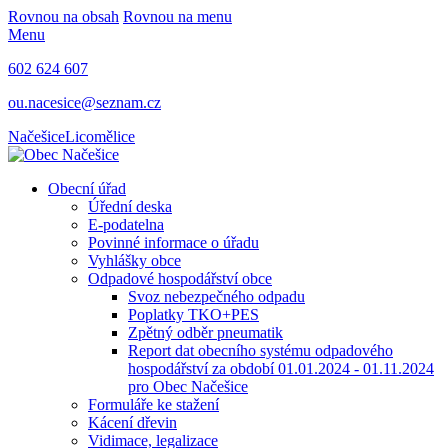
Rovnou na obsah
Rovnou na menu
Menu
602 624 607
ou.nacesice@seznam.cz
Načešice
Licomělice
Obecní úřad
Úřední deska
E-podatelna
Povinné informace o úřadu
Vyhlášky obce
Odpadové hospodářství obce
Svoz nebezpečného odpadu
Poplatky TKO+PES
Zpětný odběr pneumatik
Report dat obecního systému odpadového
hospodářství za období 01.01.2024 - 01.11.2024
pro Obec Načešice
Formuláře ke stažení
Kácení dřevin
Vidimace, legalizace