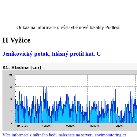
Odkaz na informace o výstavbě nové lokality Podlesí.
H Vyžice
Jeníkovický potok, hlásný profil kat. C
Více informací z měrného bodu naleznete na serveru envimonitoring.cz