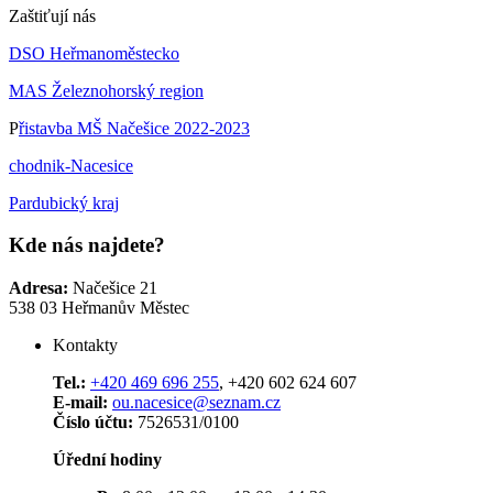
Zaštiťují nás
DSO Heřmanoměstecko
MAS Železnohorský region
P
řistavba MŠ Načešice 2022-2023
chodnik-Nacesice
Pardubický kraj
Kde nás najdete?
Adresa:
Načešice 21
538 03 Heřmanův Městec
Kontakty
Tel.:
+420 469 696 255
, +420 602 624 607
E-mail:
ou.nacesice@seznam.cz
Číslo účtu:
7526531/0100
Úřední hodiny