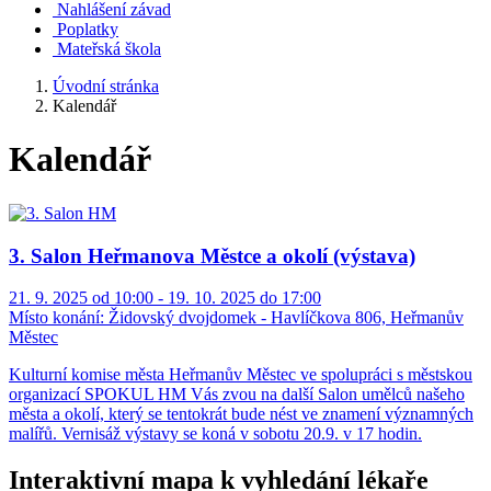
Nahlášení závad
Poplatky
Mateřská škola
Úvodní stránka
Kalendář
Kalendář
3. Salon Heřmanova Městce a okolí (výstava)
21. 9. 2025 od 10:00 - 19. 10. 2025 do 17:00
Místo konání:
Židovský dvojdomek - Havlíčkova 806, Heřmanův
Městec
Kulturní komise města Heřmanův Městec ve spolupráci s městskou
organizací SPOKUL HM Vás zvou na další Salon umělců našeho
města a okolí, který se tentokrát bude nést ve znamení významných
malířů. Vernisáž výstavy se koná v sobotu 20.9. v 17 hodin.
Interaktivní mapa k vyhledání lékaře