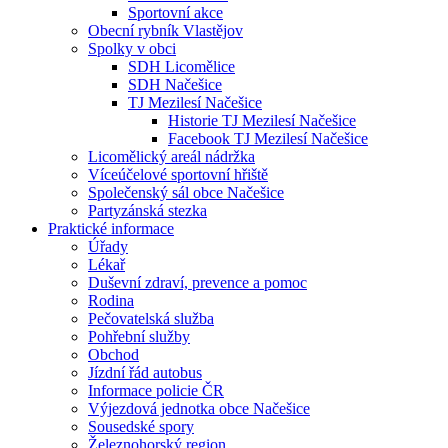
Sportovní akce
Obecní rybník Vlastějov
Spolky v obci
SDH Licomělice
SDH Načešice
TJ Mezilesí Načešice
Historie TJ Mezilesí Načešice
Facebook TJ Mezilesí Načešice
Licomělický areál nádržka
Víceúčelové sportovní hřiště
Společenský sál obce Načešice
Partyzánská stezka
Praktické informace
Úřady
Lékař
Duševní zdraví, prevence a pomoc
Rodina
Pečovatelská služba
Pohřební služby
Obchod
Jízdní řád autobus
Informace policie ČR
Výjezdová jednotka obce Načešice
Sousedské spory
Železnohorský region