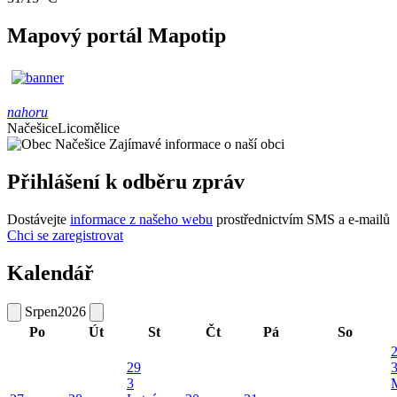
Mapový portál Mapotip
nahoru
Načešice
Licomělice
Zajímavé informace o naší obci
Přihlášení k odběru zpráv
Dostávejte
informace z našeho webu
prostřednictvím SMS a e-mailů
Chci se zaregistrovat
Kalendář
Srpen
2026
Po
Út
St
Čt
Pá
So
29
3