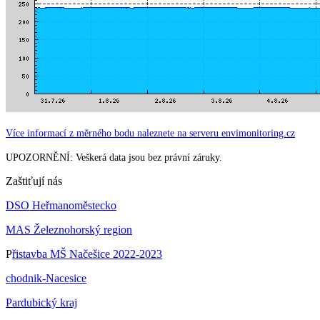
Více informací z měrného bodu naleznete na serveru envimonitoring.cz
UPOZORNĚNÍ: Veškerá data jsou bez právní záruky.
Zaštiťují nás
DSO Heřmanoměstecko
MAS Železnohorský region
P
řistavba MŠ Načešice 2022-2023
chodnik-Nacesice
Pardubický kraj