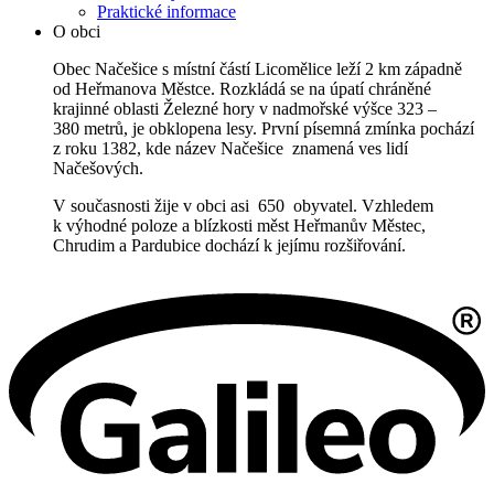
Praktické informace
O obci
Obec Načešice s místní částí Licomělice leží 2 km západně
od Heřmanova Městce. Rozkládá se na úpatí chráněné
krajinné oblasti Železné hory v nadmořské výšce 323 –
380 metrů, je obklopena lesy. První písemná zmínka pochází
z roku 1382, kde název Načešice znamená ves lidí
Načešových.
V současnosti žije v obci asi 650 obyvatel. Vzhledem
k výhodné poloze a blízkosti měst Heřmanův Městec,
Chrudim a Pardubice dochází k jejímu rozšiřování.