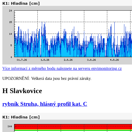
Více informací z měrného bodu naleznete na serveru envimonitoring.cz
UPOZORNĚNÍ: Veškerá data jsou bez právní záruky.
H Slavkovice
rybník Struha, hlásný profil kat. C