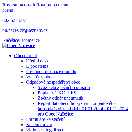
Rovnou na obsah
Rovnou na menu
Menu
602 624 607
ou.nacesice@seznam.cz
Načešice
Licomělice
Obecní úřad
Úřední deska
E-podatelna
Povinné informace o úřadu
Vyhlášky obce
Odpadové hospodářství obce
Svoz nebezpečného odpadu
Poplatky TKO+PES
Zpětný odběr pneumatik
Report dat obecního systému odpadového
hospodářství za období 01.01.2024 - 01.11.2024
pro Obec Načešice
Formuláře ke stažení
Kácení dřevin
Vidimace, legalizace