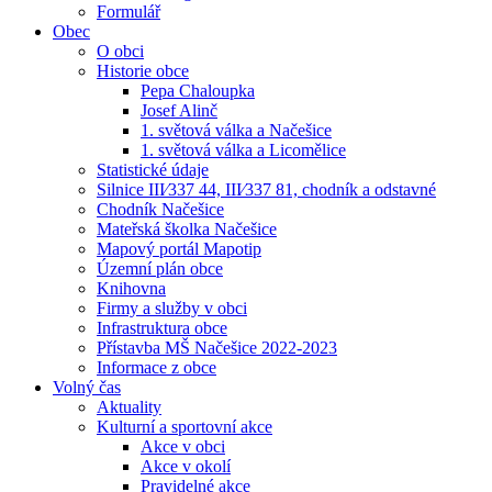
Formulář
Obec
O obci
Historie obce
Pepa Chaloupka
Josef Alinč
1. světová válka a Načešice
1. světová válka a Licomělice
Statistické údaje
Silnice III⁄337 44, III⁄337 81, chodník a odstavné
Chodník Načešice
Mateřská školka Načešice
Mapový portál Mapotip
Územní plán obce
Knihovna
Firmy a služby v obci
Infrastruktura obce
Přístavba MŠ Načešice 2022-2023
Informace z obce
Volný čas
Aktuality
Kulturní a sportovní akce
Akce v obci
Akce v okolí
Pravidelné akce