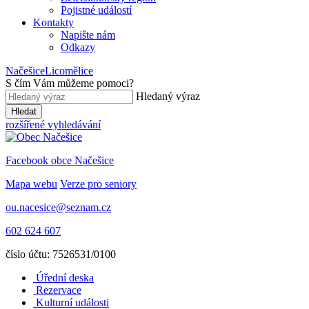
Pojistné událostí
Kontakty
Napište nám
Odkazy
Načešice
Licomělice
S čím Vám můžeme pomoci
?
Hledaný výraz
Hledat
rozšířené vyhledávání
Facebook obce Načešice
Mapa webu
Verze pro seniory
ou.nacesice@seznam.cz
602 624 607
číslo účtu: 7526531/0100
Úřední deska
Rezervace
Kulturní události