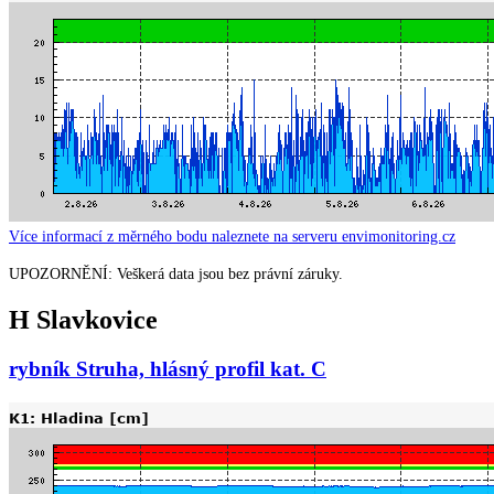
Více informací z měrného bodu naleznete na serveru envimonitoring.cz
UPOZORNĚNÍ: Veškerá data jsou bez právní záruky.
H Slavkovice
rybník Struha, hlásný profil kat. C