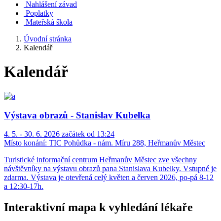
Nahlášení závad
Poplatky
Mateřská škola
Úvodní stránka
Kalendář
Kalendář
Výstava obrazů - Stanislav Kubelka
4. 5. - 30. 6. 2026 začátek od 13:24
Místo konání:
TIC Pohůdka - nám. Míru 288, Heřmanův Městec
Turistické informační centrum Heřmanův Městec zve všechny
návštěvníky na výstavu obrazů pana Stanislava Kubelky. Vstupné je
zdarma. Výstava je otevřená celý květen a červen 2026, po-pá 8-12
a 12:30-17h.
Interaktivní mapa k vyhledání lékaře