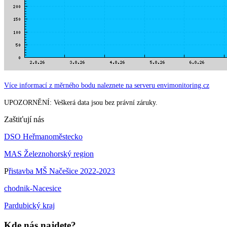
Více informací z měrného bodu naleznete na serveru envimonitoring.cz
UPOZORNĚNÍ: Veškerá data jsou bez právní záruky.
Zaštiťují nás
DSO Heřmanoměstecko
MAS Železnohorský region
P
řistavba MŠ Načešice 2022-2023
chodnik-Nacesice
Pardubický kraj
Kde nás najdete?