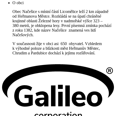
O obci
Obec Načešice s místní částí Licomělice leží 2 km západně
od Heřmanova Městce. Rozkládá se na úpatí chráněné
krajinné oblasti Železné hory v nadmořské výšce 323 –
380 metrů, je obklopena lesy. První písemná zmínka pochází
z roku 1382, kde název Načešice znamená ves lidí
Načešových.
V současnosti žije v obci asi 650 obyvatel. Vzhledem
k výhodné poloze a blízkosti měst Heřmanův Městec,
Chrudim a Pardubice dochází k jejímu rozšiřování.