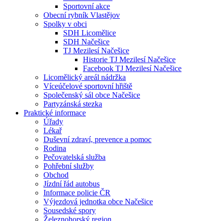
Sportovní akce
Obecní rybník Vlastějov
Spolky v obci
SDH Licomělice
SDH Načešice
TJ Mezilesí Načešice
Historie TJ Mezilesí Načešice
Facebook TJ Mezilesí Načešice
Licomělický areál nádržka
Víceúčelové sportovní hřiště
Společenský sál obce Načešice
Partyzánská stezka
Praktické informace
Úřady
Lékař
Duševní zdraví, prevence a pomoc
Rodina
Pečovatelská služba
Pohřební služby
Obchod
Jízdní řád autobus
Informace policie ČR
Výjezdová jednotka obce Načešice
Sousedské spory
Železnohorský region