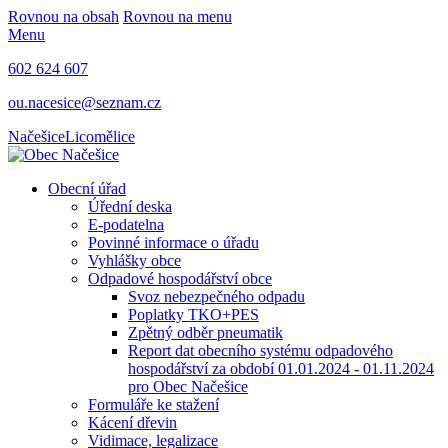
Rovnou na obsah
Rovnou na menu
Menu
602 624 607
ou.nacesice@seznam.cz
Načešice
Licomělice
Obecní úřad
Úřední deska
E-podatelna
Povinné informace o úřadu
Vyhlášky obce
Odpadové hospodářství obce
Svoz nebezpečného odpadu
Poplatky TKO+PES
Zpětný odběr pneumatik
Report dat obecního systému odpadového
hospodářství za období 01.01.2024 - 01.11.2024
pro Obec Načešice
Formuláře ke stažení
Kácení dřevin
Vidimace, legalizace