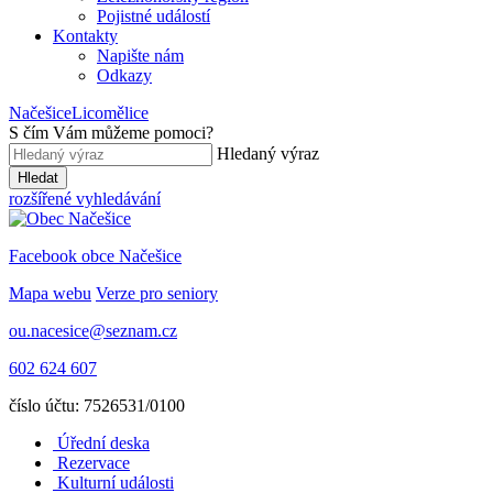
Pojistné událostí
Kontakty
Napište nám
Odkazy
Načešice
Licomělice
S čím Vám můžeme pomoci
?
Hledaný výraz
Hledat
rozšířené vyhledávání
Facebook obce Načešice
Mapa webu
Verze pro seniory
ou.nacesice@seznam.cz
602 624 607
číslo účtu: 7526531/0100
Úřední deska
Rezervace
Kulturní události