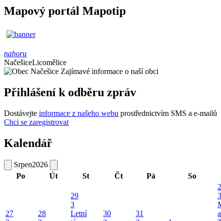
Mapový portál Mapotip
nahoru
Načešice
Licomělice
Zajímavé informace o naší obci
Přihlášení k odběru zpráv
Dostávejte
informace z našeho webu
prostřednictvím SMS a e-mailů
Chci se zaregistrovat
Kalendář
Srpen
2026
Po
Út
St
Čt
Pá
So
29
3
27
28
Letní
30
31
a