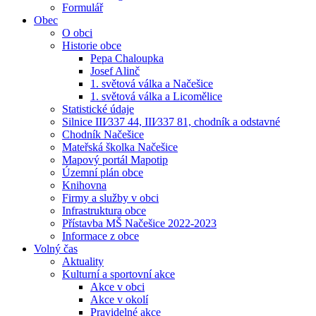
Formulář
Obec
O obci
Historie obce
Pepa Chaloupka
Josef Alinč
1. světová válka a Načešice
1. světová válka a Licomělice
Statistické údaje
Silnice III⁄337 44, III⁄337 81, chodník a odstavné
Chodník Načešice
Mateřská školka Načešice
Mapový portál Mapotip
Územní plán obce
Knihovna
Firmy a služby v obci
Infrastruktura obce
Přístavba MŠ Načešice 2022-2023
Informace z obce
Volný čas
Aktuality
Kulturní a sportovní akce
Akce v obci
Akce v okolí
Pravidelné akce