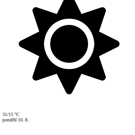
31/15 °C
pondělí
10. 8.