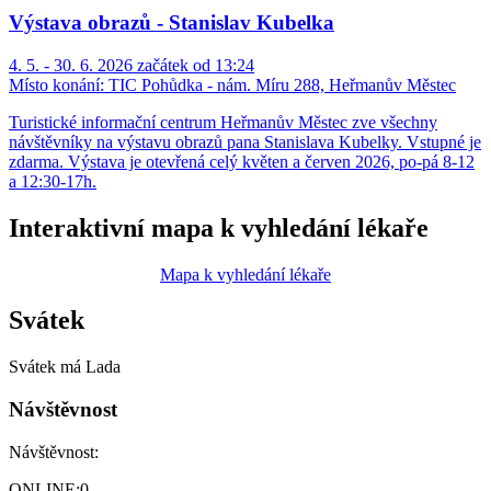
Výstava obrazů - Stanislav Kubelka
4. 5. - 30. 6. 2026 začátek od 13:24
Místo konání:
TIC Pohůdka - nám. Míru 288, Heřmanův Městec
Turistické informační centrum Heřmanův Městec zve všechny
návštěvníky na výstavu obrazů pana Stanislava Kubelky. Vstupné je
zdarma. Výstava je otevřená celý květen a červen 2026, po-pá 8-12
a 12:30-17h.
Interaktivní mapa k vyhledání lékaře
Mapa k vyhledání lékaře
Svátek
Svátek má
Lada
Návštěvnost
Návštěvnost:
ONLINE:
0