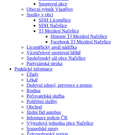
Sportovní akce
Obecní rybník Vlastějov
Spolky v obci
SDH Licomělice
SDH Načešice
TJ Mezilesí Načešice
Historie TJ Mezilesí Načešice
Facebook TJ Mezilesí Načešice
Licomělický areál nádržka
Víceúčelové sportovní hřiště
Společenský sál obce Načešice
Partyzánská stezka
Praktické informace
Úřady
Lékař
Duševní zdraví, prevence a pomoc
Rodina
Pečovatelská služba
Pohřební služby
Obchod
Jízdní řád autobus
Informace policie ČR
Výjezdová jednotka obce Načešice
Sousedské spory
Železnohorský region