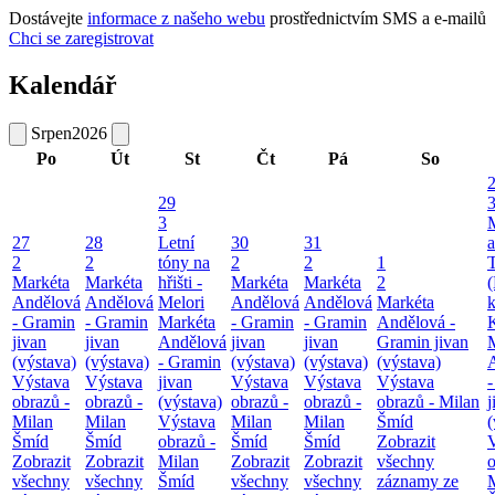
Dostávejte
informace z našeho webu
prostřednictvím SMS a e-mailů
Chci se zaregistrovat
Kalendář
Srpen
2026
Po
Út
St
Čt
Pá
So
29
3
27
28
Letní
30
31
a
2
2
tóny na
2
2
1
T
Markéta
Markéta
hřišti -
Markéta
Markéta
2
(
Andělová
Andělová
Melori
Andělová
Andělová
Markéta
k
- Gramin
- Gramin
Markéta
- Gramin
- Gramin
Andělová -
jivan
jivan
Andělová
jivan
jivan
Gramin jivan
(výstava)
(výstava)
- Gramin
(výstava)
(výstava)
(výstava)
Výstava
Výstava
jivan
Výstava
Výstava
Výstava
obrazů -
obrazů -
(výstava)
obrazů -
obrazů -
obrazů - Milan
j
Milan
Milan
Výstava
Milan
Milan
Šmíd
(
Šmíd
Šmíd
obrazů -
Šmíd
Šmíd
Zobrazit
Zobrazit
Zobrazit
Milan
Zobrazit
Zobrazit
všechny
o
všechny
všechny
Šmíd
všechny
všechny
záznamy ze