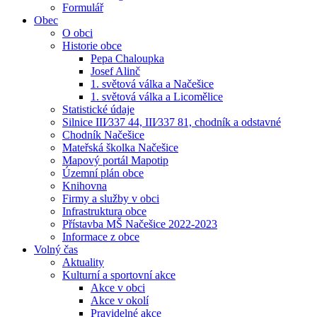
Formulář
Obec
O obci
Historie obce
Pepa Chaloupka
Josef Alinč
1. světová válka a Načešice
1. světová válka a Licomělice
Statistické údaje
Silnice III⁄337 44, III⁄337 81, chodník a odstavné
Chodník Načešice
Mateřská školka Načešice
Mapový portál Mapotip
Územní plán obce
Knihovna
Firmy a služby v obci
Infrastruktura obce
Přístavba MŠ Načešice 2022-2023
Informace z obce
Volný čas
Aktuality
Kulturní a sportovní akce
Akce v obci
Akce v okolí
Pravidelné akce