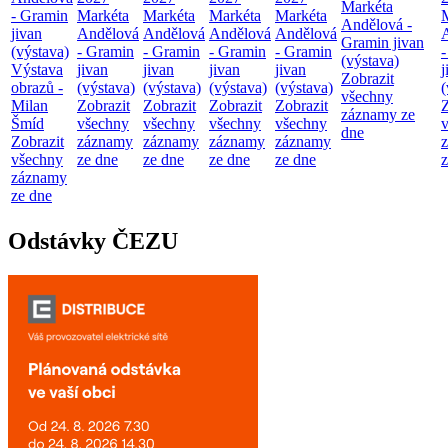
Markéta
- Gramin
Markéta
Markéta
Markéta
Markéta
Andělová -
jivan
Andělová
Andělová
Andělová
Andělová
Gramin jivan
(výstava)
- Gramin
- Gramin
- Gramin
- Gramin
(výstava)
Výstava
jivan
jivan
jivan
jivan
j
Zobrazit
obrazů -
(výstava)
(výstava)
(výstava)
(výstava)
(
všechny
Milan
Zobrazit
Zobrazit
Zobrazit
Zobrazit
Z
záznamy ze
Šmíd
všechny
všechny
všechny
všechny
dne
Zobrazit
záznamy
záznamy
záznamy
záznamy
všechny
ze dne
ze dne
ze dne
ze dne
z
záznamy
ze dne
Odstávky ČEZU