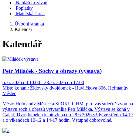
Nahlášení závad
Poplatky
Mateřská škola
Úvodní stránka
Kalendář
Kalendář
Petr Miláček - Sochy a obrazy (výstava)
6. 6. 2026 od 10:00 - 28. 6. 2026 do 17:00
Místo konání:
Židovský dvojdomek - Havlíčkova 806, Heřmanův
Městec
Město Heřmanův Městec a SPOKUL HM, p.o. vás srdečně zvou na
výstavu soch a obrazů výtvarníka Petr Miláčka. Výstava se koná v
Galerii Dvojdomek a je otevřena do 28.6.2026 vždy ve středu 14-17
a o víkendech 10-12 a 14-17 hodin. Vstupné dobrovolné.