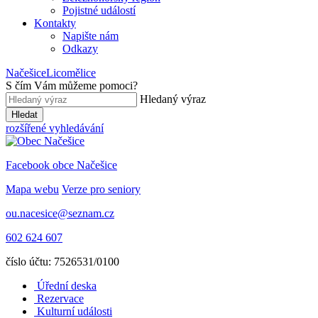
Pojistné událostí
Kontakty
Napište nám
Odkazy
Načešice
Licomělice
S čím Vám můžeme pomoci
?
Hledaný výraz
Hledat
rozšířené vyhledávání
Facebook obce Načešice
Mapa webu
Verze pro seniory
ou.nacesice@seznam.cz
602 624 607
číslo účtu: 7526531/0100
Úřední deska
Rezervace
Kulturní události