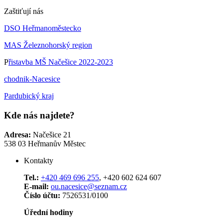
Zaštiťují nás
DSO Heřmanoměstecko
MAS Železnohorský region
P
řistavba MŠ Načešice 2022-2023
chodnik-Nacesice
Pardubický kraj
Kde nás najdete?
Adresa:
Načešice 21
538 03 Heřmanův Městec
Kontakty
Tel.:
+420 469 696 255
, +420 602 624 607
E-mail:
ou.nacesice@seznam.cz
Číslo účtu:
7526531/0100
Úřední hodiny