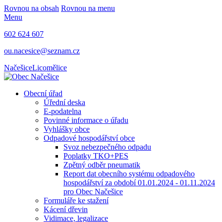
Rovnou na obsah
Rovnou na menu
Menu
602 624 607
ou.nacesice@seznam.cz
Načešice
Licomělice
Obecní úřad
Úřední deska
E-podatelna
Povinné informace o úřadu
Vyhlášky obce
Odpadové hospodářství obce
Svoz nebezpečného odpadu
Poplatky TKO+PES
Zpětný odběr pneumatik
Report dat obecního systému odpadového
hospodářství za období 01.01.2024 - 01.11.2024
pro Obec Načešice
Formuláře ke stažení
Kácení dřevin
Vidimace, legalizace