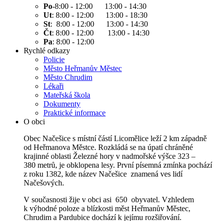
Po
-8:00 - 12:00 13:00 - 14:30
Ut
: 8:00 - 12:00 13:00 - 18:30
St
: 8:00 - 12:00 13:00 - 14:30
Čt
: 8:00 - 12:00 13:00 - 14:30
Pa
: 8:00 - 12:00
Rychlé odkazy
Policie
Město Heřmanův Městec
Město Chrudim
Lékaři
Mateřská škola
Dokumenty
Praktické informace
O obci
Obec Načešice s místní částí Licomělice leží 2 km západně
od Heřmanova Městce. Rozkládá se na úpatí chráněné
krajinné oblasti Železné hory v nadmořské výšce 323 –
380 metrů, je obklopena lesy. První písemná zmínka pochází
z roku 1382, kde název Načešice znamená ves lidí
Načešových.
V současnosti žije v obci asi 650 obyvatel. Vzhledem
k výhodné poloze a blízkosti měst Heřmanův Městec,
Chrudim a Pardubice dochází k jejímu rozšiřování.