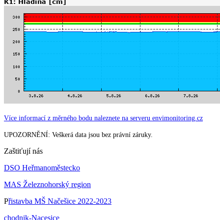
Více informací z měrného bodu naleznete na serveru envimonitoring.cz
UPOZORNĚNÍ: Veškerá data jsou bez právní záruky.
Zaštiťují nás
DSO Heřmanoměstecko
MAS Železnohorský region
P
řistavba MŠ Načešice 2022-2023
chodnik-Nacesice