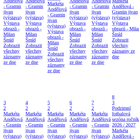
Andělová
Andělová
Andělová
Andělová
Markéta
Markéta
- Gramin
- Gramin
- Gramin
- Gramin
Andělová -
Andělová
jivan
jivan
jivan
jivan
Gramin jivan
- Gramin
(výstava)
(výstava)
(výstava)
(výstava)
(výstava)
jivan
Výstava
Výstava
Výstava
Výstava
Výstava
(výstava)
obrazů -
obrazů -
obrazů -
obrazů -
obrazů - Mila
Výstava
Milan
Milan
Milan
Milan
Šmíd
obrazů -
Šmíd
Šmíd
Šmíd
Šmíd
Zobrazit
Milan
Zobrazit
Zobrazit
Zobrazit
Zobrazit
všechny
Šmíd
všechny
všechny
všechny
všechny
záznamy ze
Zobrazit
záznamy
záznamy
záznamy
záznamy
dne
všechny
ze dne
ze dne
ze dne
ze dne
záznamy
ze dne
8
3
4
5
6
7
3
2
2
2
2
2
Podzimní
Markéta
Markéta
Markéta
Markéta
Markéta
fotbalová
Andělová
Andělová
Andělová
Andělová
Andělová
sezóna roční
- Gramin
- Gramin
- Gramin
- Gramin
- Gramin
2026 / 2027
jivan
jivan
jivan
jivan
jivan
Markéta
(výstava)
(výstava)
(výstava)
(výstava)
(výstava)
Andělová -