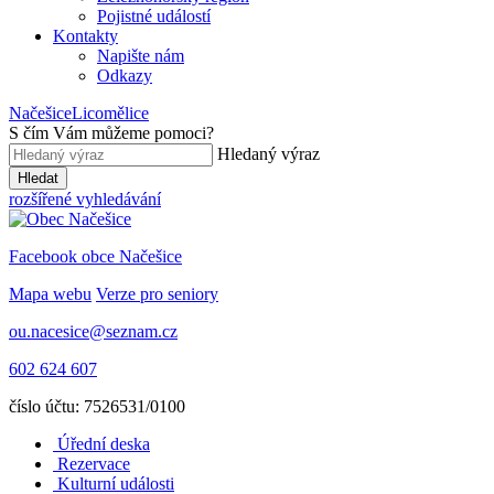
Pojistné událostí
Kontakty
Napište nám
Odkazy
Načešice
Licomělice
S čím Vám můžeme pomoci
?
Hledaný výraz
Hledat
rozšířené vyhledávání
Facebook obce Načešice
Mapa webu
Verze pro seniory
ou.nacesice@seznam.cz
602 624 607
číslo účtu: 7526531/0100
Úřední deska
Rezervace
Kulturní události