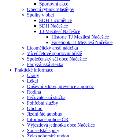
Sportovní akce
Obecní rybník Vlastějov
Spolky v obci
SDH Licomělice
SDH Načešice
TJ Mezilesí Načešice
Historie TJ Mezilesí Načešice
Facebook TJ Mezilesí Načešice
Licomělický areál nádržka
Víceúčelové sportovní hřiště
Společenský sál obce Načešice
Partyzánská stezka
Praktické informace
Úřady
Lékař
Duševní zdraví, prevence a pomoc
Rodina
Pečovatelská služba
Pohřební služby
Obchod
Jízdní řád autobus
Informace policie ČR
Výjezdová jednotka obce Načešice
Sousedské spory
Železnohorský region