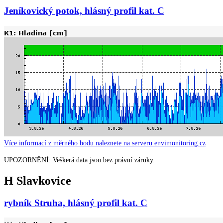
Jeníkovický potok, hlásný profil kat. C
Více informací z měrného bodu naleznete na serveru envimonitoring.cz
UPOZORNĚNÍ: Veškerá data jsou bez právní záruky.
H Slavkovice
rybník Struha, hlásný profil kat. C