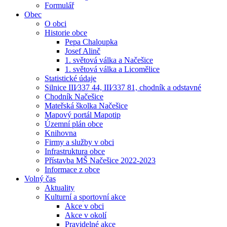
Formulář
Obec
O obci
Historie obce
Pepa Chaloupka
Josef Alinč
1. světová válka a Načešice
1. světová válka a Licomělice
Statistické údaje
Silnice III⁄337 44, III⁄337 81, chodník a odstavné
Chodník Načešice
Mateřská školka Načešice
Mapový portál Mapotip
Územní plán obce
Knihovna
Firmy a služby v obci
Infrastruktura obce
Přístavba MŠ Načešice 2022-2023
Informace z obce
Volný čas
Aktuality
Kulturní a sportovní akce
Akce v obci
Akce v okolí
Pravidelné akce