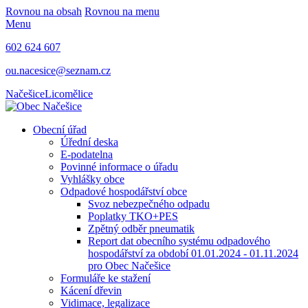
Rovnou na obsah
Rovnou na menu
Menu
602 624 607
ou.nacesice@seznam.cz
Načešice
Licomělice
Obecní úřad
Úřední deska
E-podatelna
Povinné informace o úřadu
Vyhlášky obce
Odpadové hospodářství obce
Svoz nebezpečného odpadu
Poplatky TKO+PES
Zpětný odběr pneumatik
Report dat obecního systému odpadového
hospodářství za období 01.01.2024 - 01.11.2024
pro Obec Načešice
Formuláře ke stažení
Kácení dřevin
Vidimace, legalizace