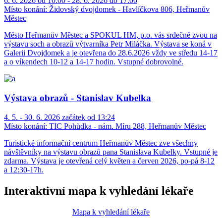
6. 6. 2026 od 10:00 - 28. 6. 2026 do 17:00
Místo konání:
Židovský dvojdomek - Havlíčkova 806, Heřmanův
Městec
Město Heřmanův Městec a SPOKUL HM, p.o. vás srdečně zvou na
výstavu soch a obrazů výtvarníka Petr Miláčka. Výstava se koná v
Galerii Dvojdomek a je otevřena do 28.6.2026 vždy ve středu 14-17
a o víkendech 10-12 a 14-17 hodin. Vstupné dobrovolné.
Výstava obrazů - Stanislav Kubelka
4. 5. - 30. 6. 2026 začátek od 13:24
Místo konání:
TIC Pohůdka - nám. Míru 288, Heřmanův Městec
Turistické informační centrum Heřmanův Městec zve všechny
návštěvníky na výstavu obrazů pana Stanislava Kubelky. Vstupné je
zdarma. Výstava je otevřená celý květen a červen 2026, po-pá 8-12
a 12:30-17h.
Interaktivní mapa k vyhledání lékaře
Mapa k vyhledání lékaře