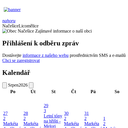
nahoru
Načešice
Licomělice
Zajímavé informace o naší obci
Přihlášení k odběru zpráv
Dostávejte
informace z našeho webu
prostřednictvím SMS a e-mailů
Chci se zaregistrovat
Kalendář
Srpen
2026
Po
Út
St
Čt
Pá
So
29
3
27
28
30
31
Letní tóny
2
2
2
2
1
na hřišti -
Markéta
Markéta
Markéta
Markéta
2
Melori