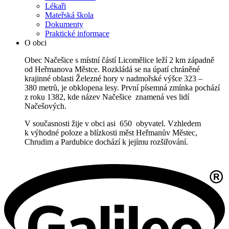
Lékaři
Mateřská škola
Dokumenty
Praktické informace
O obci
Obec Načešice s místní částí Licomělice leží 2 km západně
od Heřmanova Městce. Rozkládá se na úpatí chráněné
krajinné oblasti Železné hory v nadmořské výšce 323 –
380 metrů, je obklopena lesy. První písemná zmínka pochází
z roku 1382, kde název Načešice znamená ves lidí
Načešových.
V současnosti žije v obci asi 650 obyvatel. Vzhledem
k výhodné poloze a blízkosti měst Heřmanův Městec,
Chrudim a Pardubice dochází k jejímu rozšiřování.