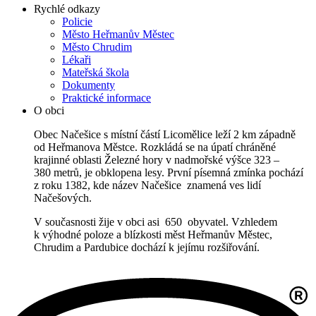
Rychlé odkazy
Policie
Město Heřmanův Městec
Město Chrudim
Lékaři
Mateřská škola
Dokumenty
Praktické informace
O obci
Obec Načešice s místní částí Licomělice leží 2 km západně
od Heřmanova Městce. Rozkládá se na úpatí chráněné
krajinné oblasti Železné hory v nadmořské výšce 323 –
380 metrů, je obklopena lesy. První písemná zmínka pochází
z roku 1382, kde název Načešice znamená ves lidí
Načešových.
V současnosti žije v obci asi 650 obyvatel. Vzhledem
k výhodné poloze a blízkosti měst Heřmanův Městec,
Chrudim a Pardubice dochází k jejímu rozšiřování.