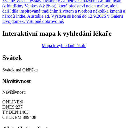
Zveme Vás na výstavu Markéty Andělové s názvem Gramin jivan
(z hindštiny Venkovský život), která představí nejen malby, ale i
další díla inspirovaná tradičním životem a tvorbou několika kmenů a
národů Indie, Austrálie ad. Výstava se koná do 12.9.2026 v Galerii
Dvojdomek. Vstupné dobrovolné.
Interaktivní mapa k vyhledání lékaře
Mapa k vyhledání lékaře
Svátek
Svátek má
Oldřiška
Návštěvnost
Návštěvnost:
ONLINE:
0
DNES:
237
TÝDEN:
1463
CELKEM:
889408