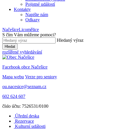
Pojistné událostí
Kontakty
Napište nám
Odkazy
Načešice
Licomělice
S čím Vám můžeme pomoci
?
Hledaný výraz
Hledat
rozšířené vyhledávání
Facebook obce Načešice
Mapa webu
Verze pro seniory
ou.nacesice@seznam.cz
602 624 607
číslo účtu: 7526531/0100
Úřední deska
Rezervace
Kulturní události