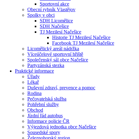
Sportovní akce
Obecní rybník Vlastějov
Spolky v obci
SDH Licomělice
SDH Načešice
TJ Mezilesí Načešice
Historie TJ Mezilesí Načešice
Facebook TJ Mezilesí Načešice
Licomělický areál nádržka
Víceúčelové sportovní hřiště
Společenský sál obce Načešice
Partyzánská stezka
Praktické informace
Úřady
Lékař
Duševní zdraví, prevence a pomoc
Rodina
Pečovatelská služba
Pohřební služby
Obchod
Jízdní řád autobus
Informace policie ČR
Výjezdová jednotka obce Načešice
Sousedské spory
Železnohorský region