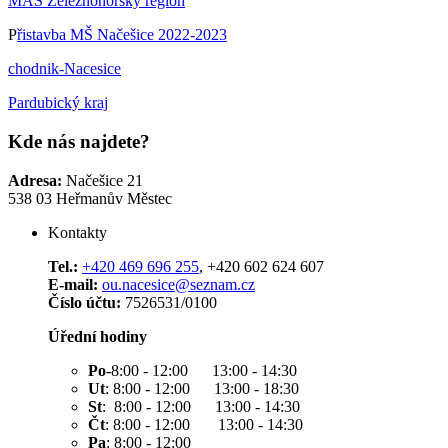
MAS Železnohorský region
P
řistavba MŠ Načešice 2022-2023
chodnik-Nacesice
Pardubický kraj
Kde nás najdete?
Adresa:
Načešice 21
538 03 Heřmanův Městec
Kontakty
Tel.:
+420 469 696 255
, +420 602 624 607
E-mail:
ou.nacesice@seznam.cz
Číslo účtu:
7526531/0100
Úřední hodiny
Po
-8:00 - 12:00 13:00 - 14:30
Ut
: 8:00 - 12:00 13:00 - 18:30
St
: 8:00 - 12:00 13:00 - 14:30
Čt
: 8:00 - 12:00 13:00 - 14:30
Pa
: 8:00 - 12:00