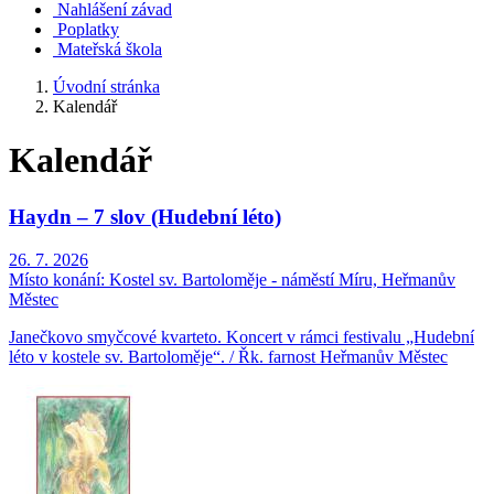
Nahlášení závad
Poplatky
Mateřská škola
Úvodní stránka
Kalendář
Kalendář
Haydn – 7 slov (Hudební léto)
26. 7. 2026
Místo konání:
Kostel sv. Bartoloměje - náměstí Míru, Heřmanův
Městec
Janečkovo smyčcové kvarteto. Koncert v rámci festivalu „Hudební
léto v kostele sv. Bartoloměje“. / Řk. farnost Heřmanův Městec