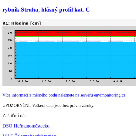
rybník Struha, hlásný profil kat. C
Více informací z měrného bodu naleznete na serveru envimonitoring.cz
UPOZORNĚNÍ: Veškerá data jsou bez právní záruky.
Zaštiťují nás
DSO Heřmanoměstecko