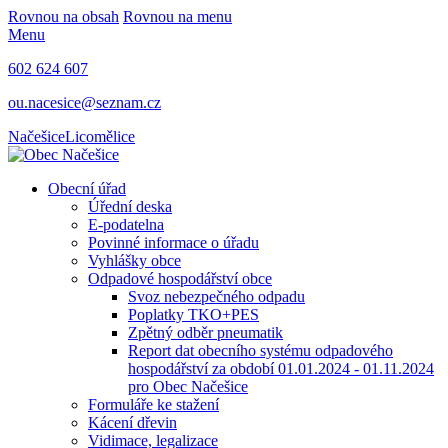
Rovnou na obsah
Rovnou na menu
Menu
602 624 607
ou.nacesice@seznam.cz
Načešice
Licomělice
Obecní úřad
Úřední deska
E-podatelna
Povinné informace o úřadu
Vyhlášky obce
Odpadové hospodářství obce
Svoz nebezpečného odpadu
Poplatky TKO+PES
Zpětný odběr pneumatik
Report dat obecního systému odpadového
hospodářství za období 01.01.2024 - 01.11.2024
pro Obec Načešice
Formuláře ke stažení
Kácení dřevin
Vidimace, legalizace