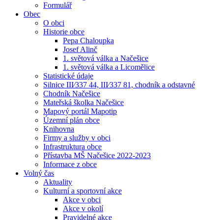
Formulář
Obec
O obci
Historie obce
Pepa Chaloupka
Josef Alinč
1. světová válka a Načešice
1. světová válka a Licomělice
Statistické údaje
Silnice III⁄337 44, III⁄337 81, chodník a odstavné
Chodník Načešice
Mateřská školka Načešice
Mapový portál Mapotip
Územní plán obce
Knihovna
Firmy a služby v obci
Infrastruktura obce
Přístavba MŠ Načešice 2022-2023
Informace z obce
Volný čas
Aktuality
Kulturní a sportovní akce
Akce v obci
Akce v okolí
Pravidelné akce