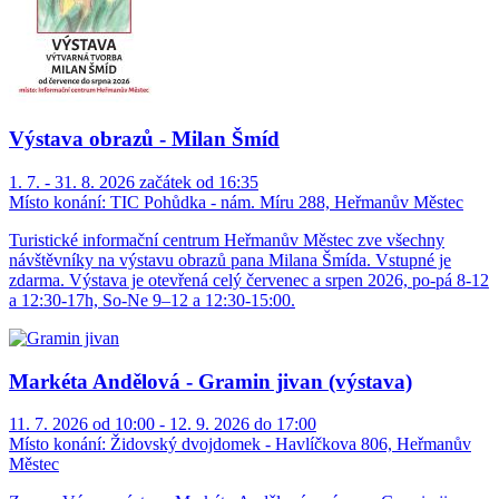
Výstava obrazů - Milan Šmíd
1. 7. - 31. 8. 2026 začátek od 16:35
Místo konání:
TIC Pohůdka - nám. Míru 288, Heřmanův Městec
Turistické informační centrum Heřmanův Městec zve všechny
návštěvníky na výstavu obrazů pana Milana Šmída. Vstupné je
zdarma. Výstava je otevřená celý červenec a srpen 2026, po-pá 8-12
a 12:30-17h, So-Ne 9–12 a 12:30-15:00.
Markéta Andělová - Gramin jivan (výstava)
11. 7. 2026 od 10:00 - 12. 9. 2026 do 17:00
Místo konání:
Židovský dvojdomek - Havlíčkova 806, Heřmanův
Městec