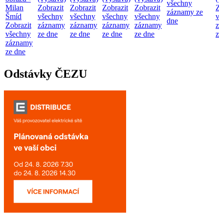
všechny
Milan
Zobrazit
Zobrazit
Zobrazit
Zobrazit
Z
záznamy ze
Šmíd
všechny
všechny
všechny
všechny
dne
Zobrazit
záznamy
záznamy
záznamy
záznamy
všechny
ze dne
ze dne
ze dne
ze dne
z
záznamy
ze dne
Odstávky ČEZU