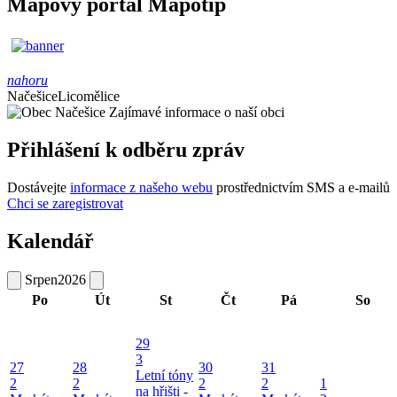
Mapový portál Mapotip
nahoru
Načešice
Licomělice
Zajímavé informace o naší obci
Přihlášení k odběru zpráv
Dostávejte
informace z našeho webu
prostřednictvím SMS a e-mailů
Chci se zaregistrovat
Kalendář
Srpen
2026
Po
Út
St
Čt
Pá
So
29
3
27
28
30
31
Letní tóny
2
2
2
2
1
na hřišti -