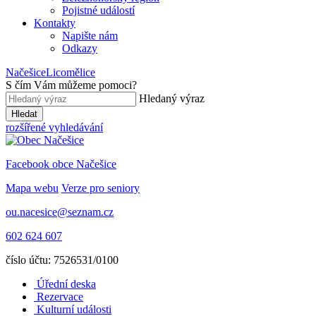
Pojistné událostí
Kontakty
Napište nám
Odkazy
Načešice
Licomělice
S čím Vám můžeme pomoci
?
Hledaný výraz
Hledat
rozšířené vyhledávání
Facebook obce Načešice
Mapa webu
Verze pro seniory
ou.nacesice@seznam.cz
602 624 607
číslo účtu: 7526531/0100
Úřední deska
Rezervace
Kulturní události