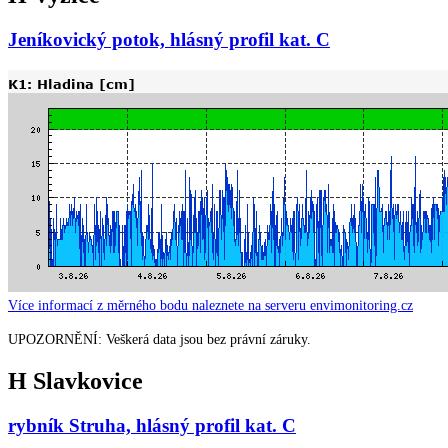
Jeníkovický potok, hlásný profil kat. C
Více informací z měrného bodu naleznete na serveru envimonitoring.cz
UPOZORNĚNÍ: Veškerá data jsou bez právní záruky.
H Slavkovice
rybník Struha, hlásný profil kat. C