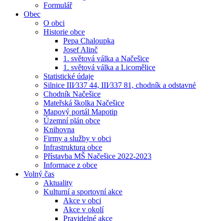
Formulář
Obec
O obci
Historie obce
Pepa Chaloupka
Josef Alinč
1. světová válka a Načešice
1. světová válka a Licomělice
Statistické údaje
Silnice III⁄337 44, III⁄337 81, chodník a odstavné
Chodník Načešice
Mateřská školka Načešice
Mapový portál Mapotip
Územní plán obce
Knihovna
Firmy a služby v obci
Infrastruktura obce
Přístavba MŠ Načešice 2022-2023
Informace z obce
Volný čas
Aktuality
Kulturní a sportovní akce
Akce v obci
Akce v okolí
Pravidelné akce