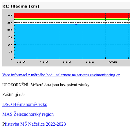
Více informací z měrného bodu naleznete na serveru envimonitoring.cz
UPOZORNĚNÍ: Veškerá data jsou bez právní záruky.
Zaštiťují nás
DSO Heřmanoměstecko
MAS Železnohorský region
P
řistavba MŠ Načešice 2022-2023