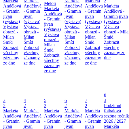
Markéta
Markéta
Markéta
Markéta
2
Melori
Andělová
Andělová
Andělová
Andělová
Markéta
Markéta
- Gramin
- Gramin
- Gramin
- Gramin
Andělová -
Andělová
jivan
jivan
jivan
jivan
Gramin jivan
- Gramin
(výstava)
(výstava)
(výstava)
(výstava)
(výstava)
jivan
Výstava
Výstava
Výstava
Výstava
Výstava
(výstava)
obrazů -
obrazů -
obrazů -
obrazů -
obrazů - Mila
Výstava
Milan
Milan
Milan
Milan
Šmíd
obrazů -
Šmíd
Šmíd
Šmíd
Šmíd
Zobrazit
Milan
Zobrazit
Zobrazit
Zobrazit
Zobrazit
všechny
Šmíd
všechny
všechny
všechny
všechny
záznamy ze
Zobrazit
záznamy
záznamy
záznamy
záznamy
dne
všechny
ze dne
ze dne
ze dne
ze dne
záznamy
ze dne
8
3
4
5
6
7
3
2
2
2
2
2
Podzimní
Markéta
Markéta
Markéta
Markéta
Markéta
fotbalová
Andělová
Andělová
Andělová
Andělová
Andělová
sezóna roční
- Gramin
- Gramin
- Gramin
- Gramin
- Gramin
2026 / 2027
jivan
jivan
jivan
jivan
jivan
Markéta