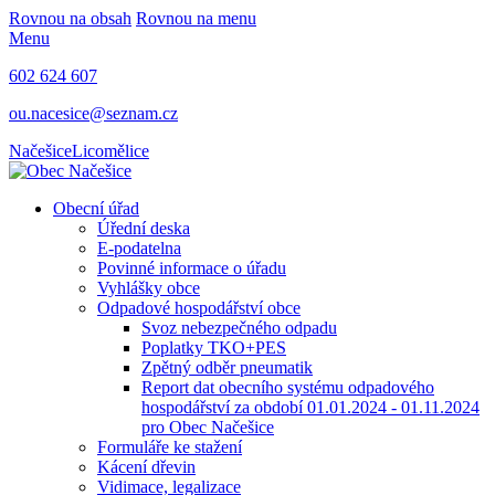
Rovnou na obsah
Rovnou na menu
Menu
602 624 607
ou.nacesice@seznam.cz
Načešice
Licomělice
Obecní úřad
Úřední deska
E-podatelna
Povinné informace o úřadu
Vyhlášky obce
Odpadové hospodářství obce
Svoz nebezpečného odpadu
Poplatky TKO+PES
Zpětný odběr pneumatik
Report dat obecního systému odpadového
hospodářství za období 01.01.2024 - 01.11.2024
pro Obec Načešice
Formuláře ke stažení
Kácení dřevin
Vidimace, legalizace