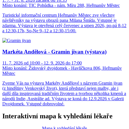
1. 7. - 31. 8. 2026 začátek od 16:35
Místo konání:
TIC Pohůdka - nám. Míru 288, Heřmanův Městec
Turistické informační centrum Heřmanův Městec zve všechny
návštěvníky na výstavu obrazů pana Milana Šmída. Vstupné je
zdarma. Výstava je otevřená celý červenec a srpen 2026, po-pá 8-12
a 12:30-17h, So-Ne 9–12 a 12:30-15:00.
Markéta Andělová - Gramin jivan (výstava)
11. 7. 2026 od 10:00 - 12. 9. 2026 do 17:00
Místo konání:
Židovský dvojdomek - Havlíčkova 806, Heřmanův
Městec
Zveme Vás na výstavu Markéty Andělové s názvem Gramin jivan
(z hindštiny Venkovský život), která představí nejen malby, ale i
další díla inspirovaná tradičním životem a tvorbou několika kmenů a
národů Indie, Austrálie ad. Výstava se koná do 12.9.2026 v Galerii
Dvojdomek. Vstupné dobrovolné.
Interaktivní mapa k vyhledání lékaře
Mapa k vyhledání lékaře