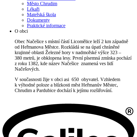
Město Chrudim
Lékaři
Mateřská škola
Dokumenty
Praktické informace
O obci
Obec Načešice s místní částí Licomělice leží 2 km západně
od Heřmanova Městce. Rozkládá se na úpatí chráněné
krajinné oblasti Železné hory v nadmořské výšce 323 –
380 metrů, je obklopena lesy. První písemná zmínka pochází
z roku 1382, kde název Načešice znamená ves lidí
Načešových.
V současnosti žije v obci asi 650 obyvatel. Vzhledem
k výhodné poloze a blízkosti měst Heřmanův Městec,
Chrudim a Pardubice dochází k jejímu rozšiřování.