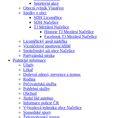
Sportovní akce
Obecní rybník Vlastějov
Spolky v obci
SDH Licomělice
SDH Načešice
TJ Mezilesí Načešice
Historie TJ Mezilesí Načešice
Facebook TJ Mezilesí Načešice
Licomělický areál nádržka
Víceúčelové sportovní hřiště
Společenský sál obce Načešice
Partyzánská stezka
Praktické informace
Úřady
Lékař
Duševní zdraví, prevence a pomoc
Rodina
Pečovatelská služba
Pohřební služby
Obchod
Jízdní řád autobus
Informace policie ČR
Výjezdová jednotka obce Načešice
Sousedské spory
Železnohorský region