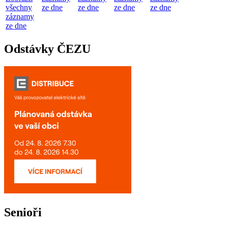
všechny
ze dne
ze dne
ze dne
ze dne
záznamy
ze dne
Odstávky ČEZU
Senioři