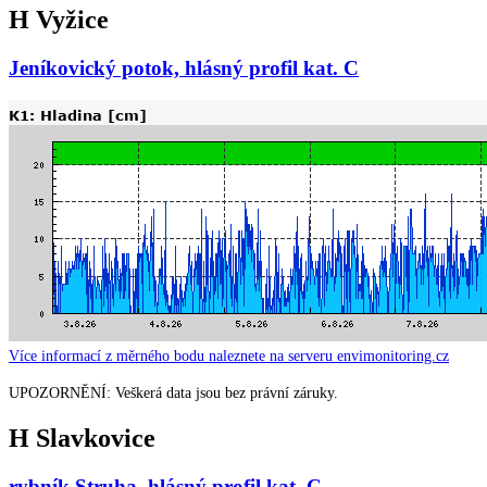
H Vyžice
Jeníkovický potok, hlásný profil kat. C
Více informací z měrného bodu naleznete na serveru envimonitoring.cz
UPOZORNĚNÍ: Veškerá data jsou bez právní záruky.
H Slavkovice
rybník Struha, hlásný profil kat. C