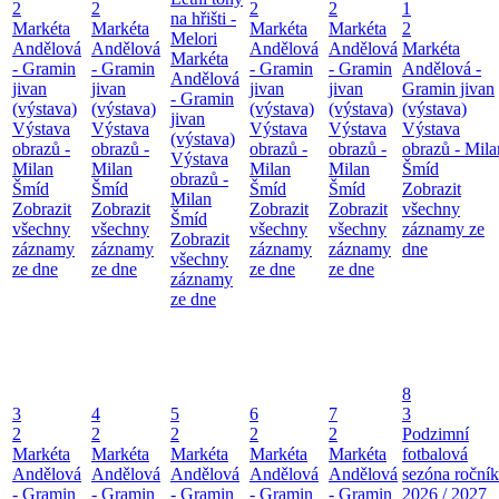
2
2
2
2
1
na hřišti -
Markéta
Markéta
Markéta
Markéta
2
Melori
Andělová
Andělová
Andělová
Andělová
Markéta
Markéta
- Gramin
- Gramin
- Gramin
- Gramin
Andělová -
Andělová
jivan
jivan
jivan
jivan
Gramin jivan
- Gramin
(výstava)
(výstava)
(výstava)
(výstava)
(výstava)
jivan
Výstava
Výstava
Výstava
Výstava
Výstava
(výstava)
obrazů -
obrazů -
obrazů -
obrazů -
obrazů - Mila
Výstava
Milan
Milan
Milan
Milan
Šmíd
obrazů -
Šmíd
Šmíd
Šmíd
Šmíd
Zobrazit
Milan
Zobrazit
Zobrazit
Zobrazit
Zobrazit
všechny
Šmíd
všechny
všechny
všechny
všechny
záznamy ze
Zobrazit
záznamy
záznamy
záznamy
záznamy
dne
všechny
ze dne
ze dne
ze dne
ze dne
záznamy
ze dne
8
3
4
5
6
7
3
2
2
2
2
2
Podzimní
Markéta
Markéta
Markéta
Markéta
Markéta
fotbalová
Andělová
Andělová
Andělová
Andělová
Andělová
sezóna roční
- Gramin
- Gramin
- Gramin
- Gramin
- Gramin
2026 / 2027