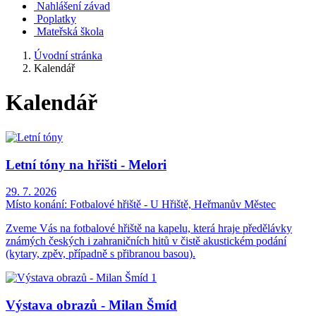
Nahlášení závad
Poplatky
Mateřská škola
Úvodní stránka
Kalendář
Kalendář
Letní tóny na hřišti - Melori
29. 7. 2026
Místo konání:
Fotbalové hřiště - U Hřiště, Heřmanův Městec
Zveme Vás na fotbalové hřiště na kapelu, která hraje předělávky
známých českých i zahraničních hitů v čistě akustickém podání
(kytary, zpěv, případně s přibranou basou).
Výstava obrazů - Milan Šmíd