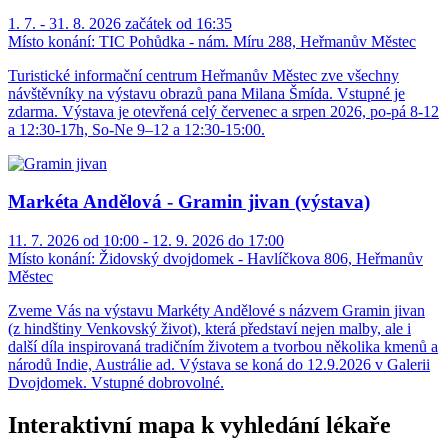
1. 7. - 31. 8. 2026 začátek od 16:35
Místo konání:
TIC Pohůdka - nám. Míru 288, Heřmanův Městec
Turistické informační centrum Heřmanův Městec zve všechny
návštěvníky na výstavu obrazů pana Milana Šmída. Vstupné je
zdarma. Výstava je otevřená celý červenec a srpen 2026, po-pá 8-12
a 12:30-17h, So-Ne 9–12 a 12:30-15:00.
Markéta Andělová - Gramin jivan (výstava)
11. 7. 2026 od 10:00 - 12. 9. 2026 do 17:00
Místo konání:
Židovský dvojdomek - Havlíčkova 806, Heřmanův
Městec
Zveme Vás na výstavu Markéty Andělové s názvem Gramin jivan
(z hindštiny Venkovský život), která představí nejen malby, ale i
další díla inspirovaná tradičním životem a tvorbou několika kmenů a
národů Indie, Austrálie ad. Výstava se koná do 12.9.2026 v Galerii
Dvojdomek. Vstupné dobrovolné.
Interaktivní mapa k vyhledání lékaře