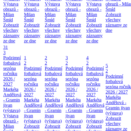
Výstava
Výstava
Výstava
Výstava
Výstava
obrazů - Mila
obrazů -
obrazů -
obrazů -
obrazů -
obrazů -
Šmíd
Milan
Milan
Milan
Milan
Milan
Zobrazit
Šmíd
Šmíd
Šmíd
Šmíd
Šmíd
všechny
Zobrazit
Zobrazit
Zobrazit
Zobrazit
Zobrazit
záznamy ze
všechny
všechny
všechny
všechny
všechny
dne
záznamy
záznamy
záznamy
záznamy
záznamy
ze dne
ze dne
ze dne
ze dne
ze dne
31
3
Podzimní
1
2
3
4
fotbalová
2
2
2
2
5
sezóna
Podzimní
Podzimní
Podzimní
Podzimní
2
ročníku
fotbalová
fotbalová
fotbalová
fotbalová
Podzimní
2026 /
sezóna
sezóna
sezóna
sezóna
fotbalová
2027
ročníku
ročníku
ročníku
ročníku
sezóna roční
Markéta
2026 /
2026 /
2026 /
2026 /
2026 / 2027
Andělová
2027
2027
2027
2027
Markéta
- Gramin
Markéta
Markéta
Markéta
Markéta
Andělová -
jivan
Andělová
Andělová
Andělová
Andělová
Gramin jivan
(výstava)
- Gramin
- Gramin
- Gramin
- Gramin
(výstava)
Výstava
jivan
jivan
jivan
jivan
Zobrazit
obrazů -
(výstava)
(výstava)
(výstava)
(výstava)
všechny
Milan
Zobrazit
Zobrazit
Zobrazit
Zobrazit
záznamy ze