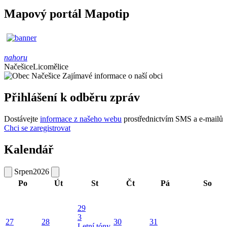
Mapový portál Mapotip
nahoru
Načešice
Licomělice
Zajímavé informace o naší obci
Přihlášení k odběru zpráv
Dostávejte
informace z našeho webu
prostřednictvím SMS a e-mailů
Chci se zaregistrovat
Kalendář
Srpen
2026
Po
Út
St
Čt
Pá
So
29
3
27
28
30
31
Letní tóny