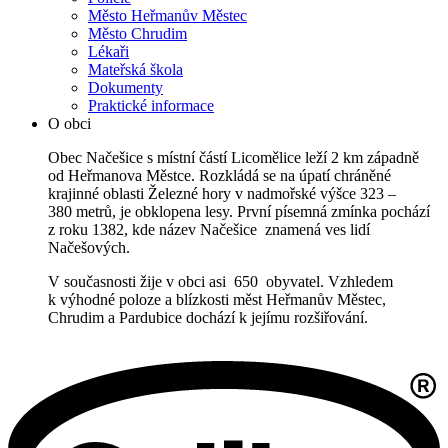
Město Heřmanův Městec
Město Chrudim
Lékaři
Mateřská škola
Dokumenty
Praktické informace
O obci
Obec Načešice s místní částí Licomělice leží 2 km západně
od Heřmanova Městce. Rozkládá se na úpatí chráněné
krajinné oblasti Železné hory v nadmořské výšce 323 –
380 metrů, je obklopena lesy. První písemná zmínka pochází
z roku 1382, kde název Načešice znamená ves lidí
Načešových.
V současnosti žije v obci asi 650 obyvatel. Vzhledem
k výhodné poloze a blízkosti měst Heřmanův Městec,
Chrudim a Pardubice dochází k jejímu rozšiřování.