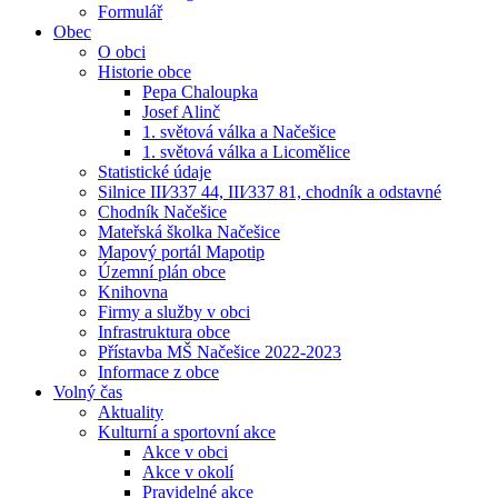
Formulář
Obec
O obci
Historie obce
Pepa Chaloupka
Josef Alinč
1. světová válka a Načešice
1. světová válka a Licomělice
Statistické údaje
Silnice III⁄337 44, III⁄337 81, chodník a odstavné
Chodník Načešice
Mateřská školka Načešice
Mapový portál Mapotip
Územní plán obce
Knihovna
Firmy a služby v obci
Infrastruktura obce
Přístavba MŠ Načešice 2022-2023
Informace z obce
Volný čas
Aktuality
Kulturní a sportovní akce
Akce v obci
Akce v okolí
Pravidelné akce