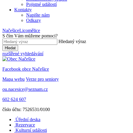
Pojistné událostí
Kontakty
Napište nám
Odkazy
Načešice
Licomělice
S čím Vám můžeme pomoci
?
Hledaný výraz
Hledat
rozšířené vyhledávání
Facebook obce Načešice
Mapa webu
Verze pro seniory
ou.nacesice@seznam.cz
602 624 607
číslo účtu: 7526531/0100
Úřední deska
Rezervace
Kulturní události