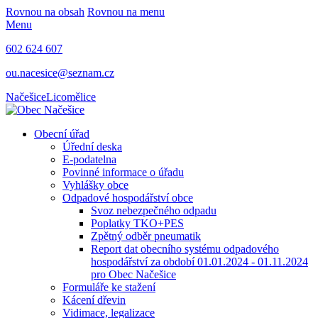
Rovnou na obsah
Rovnou na menu
Menu
602 624 607
ou.nacesice@seznam.cz
Načešice
Licomělice
Obecní úřad
Úřední deska
E-podatelna
Povinné informace o úřadu
Vyhlášky obce
Odpadové hospodářství obce
Svoz nebezpečného odpadu
Poplatky TKO+PES
Zpětný odběr pneumatik
Report dat obecního systému odpadového
hospodářství za období 01.01.2024 - 01.11.2024
pro Obec Načešice
Formuláře ke stažení
Kácení dřevin
Vidimace, legalizace