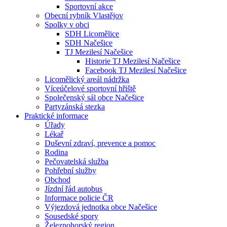
Sportovní akce
Obecní rybník Vlastějov
Spolky v obci
SDH Licomělice
SDH Načešice
TJ Mezilesí Načešice
Historie TJ Mezilesí Načešice
Facebook TJ Mezilesí Načešice
Licomělický areál nádržka
Víceúčelové sportovní hřiště
Společenský sál obce Načešice
Partyzánská stezka
Praktické informace
Úřady
Lékař
Duševní zdraví, prevence a pomoc
Rodina
Pečovatelská služba
Pohřební služby
Obchod
Jízdní řád autobus
Informace policie ČR
Výjezdová jednotka obce Načešice
Sousedské spory
Železnohorský region