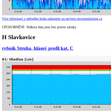
Více informací z měrného bodu naleznete na serveru envimonitoring.cz
UPOZORNĚNÍ: Veškerá data jsou bez právní záruky.
H Slavkovice
rybník Struha, hlásný profil kat. C