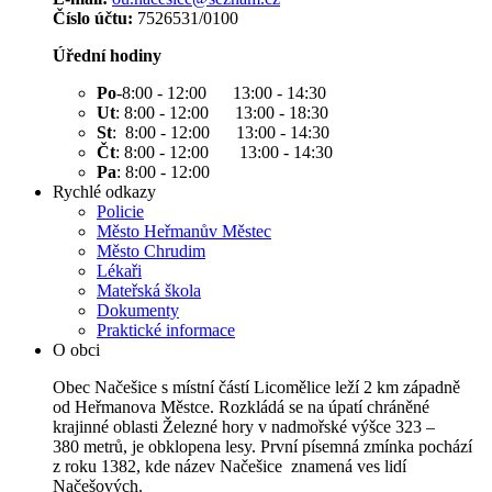
Číslo účtu:
7526531/0100
Úřední hodiny
Po
-8:00 - 12:00 13:00 - 14:30
Ut
: 8:00 - 12:00 13:00 - 18:30
St
: 8:00 - 12:00 13:00 - 14:30
Čt
: 8:00 - 12:00 13:00 - 14:30
Pa
: 8:00 - 12:00
Rychlé odkazy
Policie
Město Heřmanův Městec
Město Chrudim
Lékaři
Mateřská škola
Dokumenty
Praktické informace
O obci
Obec Načešice s místní částí Licomělice leží 2 km západně
od Heřmanova Městce. Rozkládá se na úpatí chráněné
krajinné oblasti Železné hory v nadmořské výšce 323 –
380 metrů, je obklopena lesy. První písemná zmínka pochází
z roku 1382, kde název Načešice znamená ves lidí
Načešových.