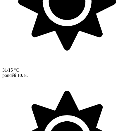
31/15 °C
pondělí
10. 8.