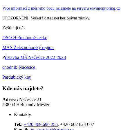
Více informací z měrného bodu naleznete na serveru envimonitoring.cz
UPOZORNĚNÍ: Veškerá data jsou bez právní záruky.
Zaštiťují nás
DSO Heřmanoměstecko
MAS Železnohorský region
P
řistavba MŠ Načešice 2022-2023
chodnik-Nacesice
Pardubický kraj
Kde nás najdete?
Adresa:
Načešice 21
538 03 Heřmanův Městec
Kontakty
Tel.:
+420 469 696 255
, +420 602 624 607
E-mail:
ou.nacesice@seznam.cz