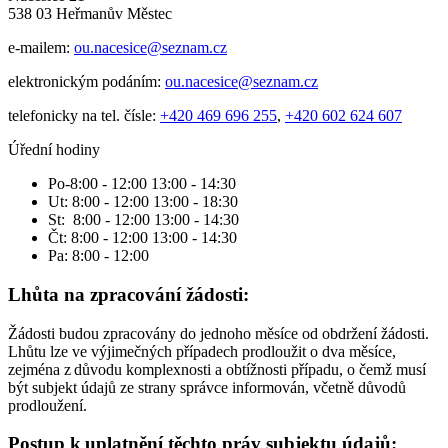
538 03 Heřmanův Městec
e-mailem:
ou.nacesice@seznam.cz
elektronickým podáním:
ou.nacesice@seznam.cz
telefonicky na tel. čísle:
+420 469 696 255
,
+420 602 624 607
Úřední hodiny
Po-8:00 - 12:00 13:00 - 14:30
Ut: 8:00 - 12:00 13:00 - 18:30
St: 8:00 - 12:00 13:00 - 14:30
Čt: 8:00 - 12:00 13:00 - 14:30
Pa: 8:00 - 12:00
Lhůta na zpracování žádosti:
Žádosti budou zpracovány do jednoho měsíce od obdržení žádosti.
Lhůtu lze ve výjimečných případech prodloužit o dva měsíce,
zejména z důvodu komplexnosti a obtížnosti případu, o čemž musí
být subjekt údajů ze strany správce informován, včetně důvodů
prodloužení.
Postup k uplatnění těchto práv subjektu údajů: