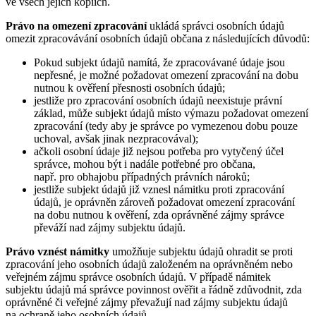
ve všech jejich kopiích.
Právo na omezení zpracování
ukládá správci osobních údajů
omezit zpracovávání osobních údajů občana z následujících důvodů:
Pokud subjekt údajů namítá, že zpracovávané údaje jsou
nepřesné, je možné požadovat omezení zpracování na dobu
nutnou k ověření přesnosti osobních údajů;
jestliže pro zpracování osobních údajů neexistuje právní
základ, může subjekt údajů místo výmazu požadovat omezení
zpracování (tedy aby je správce po vymezenou dobu pouze
uchoval, avšak jinak nezpracovával);
ačkoli osobní údaje již nejsou potřeba pro vytyčený účel
správce, mohou být i nadále potřebné pro občana,
např. pro obhajobu případných právních nároků;
jestliže subjekt údajů již vznesl námitku proti zpracování
údajů, je oprávněn zároveň požadovat omezení zpracování
na dobu nutnou k ověření, zda oprávněné zájmy správce
převáží nad zájmy subjektu údajů.
Právo vznést námitky
umožňuje subjektu údajů ohradit se proti
zpracování jeho osobních údajů založeném na oprávněném nebo
veřejném zájmu správce osobních údajů. V případě námitek
subjektu údajů má správce povinnost ověřit a řádně zdůvodnit, zda
oprávněné či veřejné zájmy převažují nad zájmy subjektu údajů
na ochraně jeho osobních údajů.