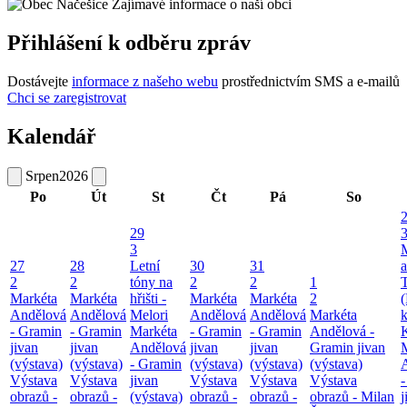
Zajímavé informace o naší obci
Přihlášení k odběru zpráv
Dostávejte
informace z našeho webu
prostřednictvím SMS a e-mailů
Chci se zaregistrovat
Kalendář
Srpen
2026
Po
Út
St
Čt
Pá
So
29
3
27
28
Letní
30
31
a
2
2
tóny na
2
2
1
T
Markéta
Markéta
hřišti -
Markéta
Markéta
2
(
Andělová
Andělová
Melori
Andělová
Andělová
Markéta
k
- Gramin
- Gramin
Markéta
- Gramin
- Gramin
Andělová -
jivan
jivan
Andělová
jivan
jivan
Gramin jivan
(výstava)
(výstava)
- Gramin
(výstava)
(výstava)
(výstava)
Výstava
Výstava
jivan
Výstava
Výstava
Výstava
obrazů -
obrazů -
(výstava)
obrazů -
obrazů -
obrazů - Milan
j