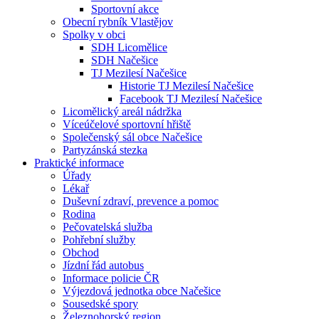
Sportovní akce
Obecní rybník Vlastějov
Spolky v obci
SDH Licomělice
SDH Načešice
TJ Mezilesí Načešice
Historie TJ Mezilesí Načešice
Facebook TJ Mezilesí Načešice
Licomělický areál nádržka
Víceúčelové sportovní hřiště
Společenský sál obce Načešice
Partyzánská stezka
Praktické informace
Úřady
Lékař
Duševní zdraví, prevence a pomoc
Rodina
Pečovatelská služba
Pohřební služby
Obchod
Jízdní řád autobus
Informace policie ČR
Výjezdová jednotka obce Načešice
Sousedské spory
Železnohorský region