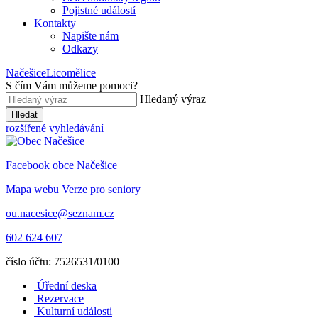
Pojistné událostí
Kontakty
Napište nám
Odkazy
Načešice
Licomělice
S čím Vám můžeme pomoci
?
Hledaný výraz
Hledat
rozšířené vyhledávání
Facebook obce Načešice
Mapa webu
Verze pro seniory
ou.nacesice@seznam.cz
602 624 607
číslo účtu: 7526531/0100
Úřední deska
Rezervace
Kulturní události