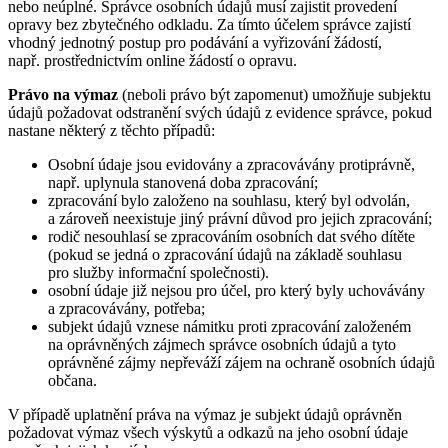
nebo neúplné. Správce osobních údajů musí zajistit provedení
opravy bez zbytečného odkladu. Za tímto účelem správce zajistí
vhodný jednotný postup pro podávání a vyřizování žádostí,
např. prostřednictvím online žádostí o opravu.
Právo na výmaz
(neboli právo být zapomenut) umožňuje subjektu
údajů požadovat odstranění svých údajů z evidence správce, pokud
nastane některý z těchto případů:
Osobní údaje jsou evidovány a zpracovávány protiprávně,
např. uplynula stanovená doba zpracování;
zpracování bylo založeno na souhlasu, který byl odvolán,
a zároveň neexistuje jiný právní důvod pro jejich zpracování;
rodič nesouhlasí se zpracováním osobních dat svého dítěte
(pokud se jedná o zpracování údajů na základě souhlasu
pro služby informační společnosti).
osobní údaje již nejsou pro účel, pro který byly uchovávány
a zpracovávány, potřeba;
subjekt údajů vznese námitku proti zpracování založeném
na oprávněných zájmech správce osobních údajů a tyto
oprávněné zájmy nepřeváží zájem na ochraně osobních údajů
občana.
V případě uplatnění práva na výmaz je subjekt údajů oprávněn
požadovat výmaz všech výskytů a odkazů na jeho osobní údaje