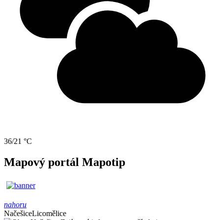
36/21 °C
Mapový portál Mapotip
nahoru
Načešice
Licomělice