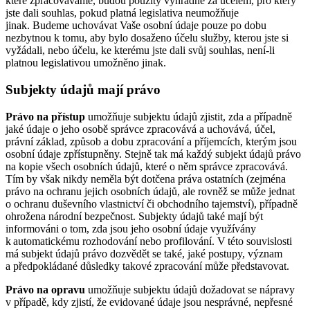
které zpracováváme, budou použity výhradně za účelem, pro který
jste dali souhlas, pokud platná legislativa neumožňuje
jinak. Budeme uchovávat Vaše osobní údaje pouze po dobu
nezbytnou k tomu, aby bylo dosaženo účelu služby, kterou jste si
vyžádali, nebo účelu, ke kterému jste dali svůj souhlas, není-li
platnou legislativou umožněno jinak.
Subjekty údajů mají právo
Právo na přístup
umožňuje subjektu údajů zjistit, zda a případně
jaké údaje o jeho osobě správce zpracovává a uchovává, účel,
právní základ, způsob a dobu zpracování a příjemcích, kterým jsou
osobní údaje zpřístupněny. Stejně tak má každý subjekt údajů právo
na kopie všech osobních údajů, které o něm správce zpracovává.
Tím by však nikdy neměla být dotčena práva ostatních (zejména
právo na ochranu jejich osobních údajů, ale rovněž se může jednat
o ochranu duševního vlastnictví či obchodního tajemství), případně
ohrožena národní bezpečnost. Subjekty údajů také mají být
informováni o tom, zda jsou jeho osobní údaje využívány
k automatickému rozhodování nebo profilování. V této souvislosti
má subjekt údajů právo dozvědět se také, jaké postupy, význam
a předpokládané důsledky takové zpracování může představovat.
Právo na opravu
umožňuje subjektu údajů dožadovat se nápravy
v případě, kdy zjistí, že evidované údaje jsou nesprávné, nepřesné