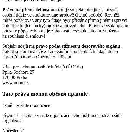
Právo na přenositelnost
umožňuje subjektu údajů získat své
osobní údaje ve strukturované strojově čitelné podobě. Rovněž
může požadovat, aby tyto údaje byly předány přímo jinému správci,
pokud je to (technicky) možné a proveditelné. Právo se však uplatní
pouze v případech, kdy je zpracování osobních údajů založeno
na souhlasu či smlouvě.
Subjekt údajů má
právo podat stížnost u dozorového orgánu
,
pokud se domnívá, že zpracováním jeho osobních údajů došlo
k porušení tohoto Obecného nařízení.
Úřad pro ochranu osobních údajů (ÚOOÚ)
Pplk. Sochora 27
170 00 Praha
www.uoou.cz
Tato práva mohou občané uplatnit:
ústně – v sídle organizace
písemně – osobně v sídle organizace nebo poštou na adresu sídla
organizace
Načešice 21