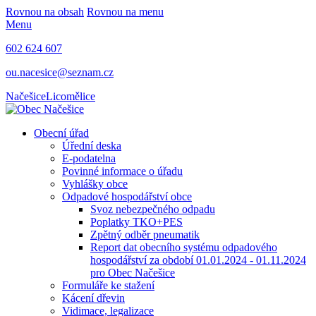
Rovnou na obsah
Rovnou na menu
Menu
602 624 607
ou.nacesice@seznam.cz
Načešice
Licomělice
Obecní úřad
Úřední deska
E-podatelna
Povinné informace o úřadu
Vyhlášky obce
Odpadové hospodářství obce
Svoz nebezpečného odpadu
Poplatky TKO+PES
Zpětný odběr pneumatik
Report dat obecního systému odpadového
hospodářství za období 01.01.2024 - 01.11.2024
pro Obec Načešice
Formuláře ke stažení
Kácení dřevin
Vidimace, legalizace