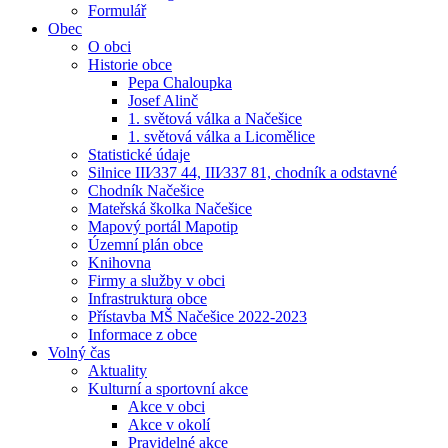
Formulář
Obec
O obci
Historie obce
Pepa Chaloupka
Josef Alinč
1. světová válka a Načešice
1. světová válka a Licomělice
Statistické údaje
Silnice III⁄337 44, III⁄337 81, chodník a odstavné
Chodník Načešice
Mateřská školka Načešice
Mapový portál Mapotip
Územní plán obce
Knihovna
Firmy a služby v obci
Infrastruktura obce
Přístavba MŠ Načešice 2022-2023
Informace z obce
Volný čas
Aktuality
Kulturní a sportovní akce
Akce v obci
Akce v okolí
Pravidelné akce