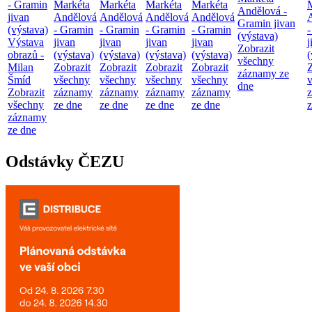
- Gramin
Markéta
Markéta
Markéta
Markéta
Andělová -
jivan
Andělová
Andělová
Andělová
Andělová
Gramin jivan
(výstava)
- Gramin
- Gramin
- Gramin
- Gramin
(výstava)
Výstava
jivan
jivan
jivan
jivan
j
Zobrazit
obrazů -
(výstava)
(výstava)
(výstava)
(výstava)
(
všechny
Milan
Zobrazit
Zobrazit
Zobrazit
Zobrazit
Z
záznamy ze
Šmíd
všechny
všechny
všechny
všechny
dne
Zobrazit
záznamy
záznamy
záznamy
záznamy
všechny
ze dne
ze dne
ze dne
ze dne
z
záznamy
ze dne
Odstávky ČEZU