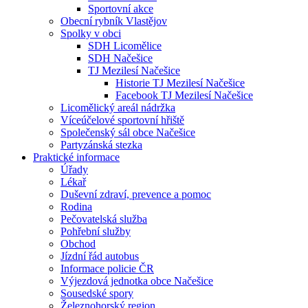
Sportovní akce
Obecní rybník Vlastějov
Spolky v obci
SDH Licomělice
SDH Načešice
TJ Mezilesí Načešice
Historie TJ Mezilesí Načešice
Facebook TJ Mezilesí Načešice
Licomělický areál nádržka
Víceúčelové sportovní hřiště
Společenský sál obce Načešice
Partyzánská stezka
Praktické informace
Úřady
Lékař
Duševní zdraví, prevence a pomoc
Rodina
Pečovatelská služba
Pohřební služby
Obchod
Jízdní řád autobus
Informace policie ČR
Výjezdová jednotka obce Načešice
Sousedské spory
Železnohorský region