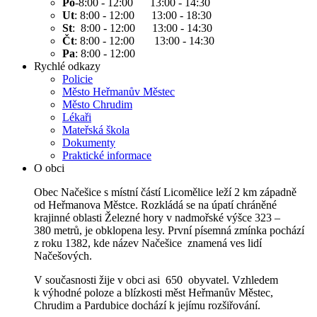
Po
-8:00 - 12:00 13:00 - 14:30
Ut
: 8:00 - 12:00 13:00 - 18:30
St
: 8:00 - 12:00 13:00 - 14:30
Čt
: 8:00 - 12:00 13:00 - 14:30
Pa
: 8:00 - 12:00
Rychlé odkazy
Policie
Město Heřmanův Městec
Město Chrudim
Lékaři
Mateřská škola
Dokumenty
Praktické informace
O obci
Obec Načešice s místní částí Licomělice leží 2 km západně
od Heřmanova Městce. Rozkládá se na úpatí chráněné
krajinné oblasti Železné hory v nadmořské výšce 323 –
380 metrů, je obklopena lesy. První písemná zmínka pochází
z roku 1382, kde název Načešice znamená ves lidí
Načešových.
V současnosti žije v obci asi 650 obyvatel. Vzhledem
k výhodné poloze a blízkosti měst Heřmanův Městec,
Chrudim a Pardubice dochází k jejímu rozšiřování.