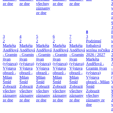
ze dne
ze dne
všechny
ze dne
ze dne
Z
záznamy
ze dne
z
8
3
4
5
6
7
3
f
2
2
2
2
2
Podzimní
Markéta
Markéta
Markéta
Markéta
Markéta
fotbalová
r
Andělová
Andělová
Andělová
Andělová
Andělová
sezóna ročníku
2
- Gramin
- Gramin
- Gramin
- Gramin
- Gramin
2026 / 2027
jivan
jivan
jivan
jivan
jivan
Markéta
(výstava)
(výstava)
(výstava)
(výstava)
(výstava)
Andělová -
Výstava
Výstava
Výstava
Výstava
Výstava
Gramin jivan
obrazů -
obrazů -
obrazů -
obrazů -
obrazů -
(výstava)
j
Milan
Milan
Milan
Milan
Milan
Výstava
(
Šmíd
Šmíd
Šmíd
Šmíd
Šmíd
obrazů - Milan
Zobrazit
Zobrazit
Zobrazit
Zobrazit
Zobrazit
Šmíd
o
všechny
všechny
všechny
všechny
všechny
Zobrazit
záznamy
záznamy
záznamy
záznamy
záznamy
všechny
ze dne
ze dne
ze dne
ze dne
ze dne
záznamy ze
Z
dne