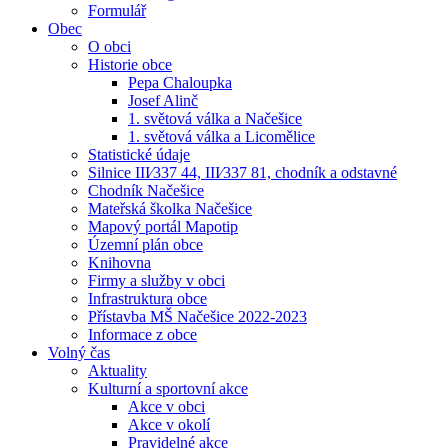
Formulář
Obec
O obci
Historie obce
Pepa Chaloupka
Josef Alinč
1. světová válka a Načešice
1. světová válka a Licomělice
Statistické údaje
Silnice III⁄337 44, III⁄337 81, chodník a odstavné
Chodník Načešice
Mateřská školka Načešice
Mapový portál Mapotip
Územní plán obce
Knihovna
Firmy a služby v obci
Infrastruktura obce
Přístavba MŠ Načešice 2022-2023
Informace z obce
Volný čas
Aktuality
Kulturní a sportovní akce
Akce v obci
Akce v okolí
Pravidelné akce