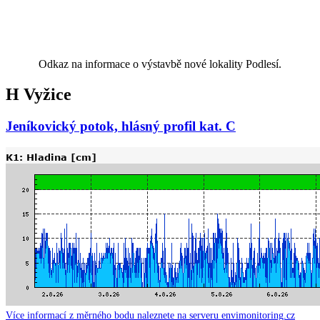
Odkaz na informace o výstavbě nové lokality Podlesí.
H Vyžice
Jeníkovický potok, hlásný profil kat. C
Více informací z měrného bodu naleznete na serveru envimonitoring.cz