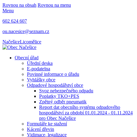
Rovnou na obsah
Rovnou na menu
Menu
602 624 607
ou.nacesice@seznam.cz
Načešice
Licomělice
Obecní úřad
Úřední deska
E-podatelna
Povinné informace o úřadu
Vyhlášky obce
Odpadové hospodářství obce
Svoz nebezpečného odpadu
Poplatky TKO+PES
Zpětný odběr pneumatik
Report dat obecního systému odpadového
hospodářství za období 01.01.2024 - 01.11.2024
pro Obec Načešice
Formuláře ke stažení
Kácení dřevin
Vidimace, legalizace