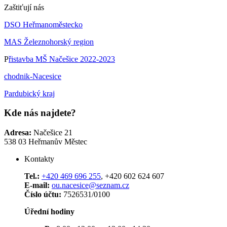
Zaštiťují nás
DSO Heřmanoměstecko
MAS Železnohorský region
P
řistavba MŠ Načešice 2022-2023
chodnik-Nacesice
Pardubický kraj
Kde nás najdete?
Adresa:
Načešice 21
538 03 Heřmanův Městec
Kontakty
Tel.:
+420 469 696 255
, +420 602 624 607
E-mail:
ou.nacesice@seznam.cz
Číslo účtu:
7526531/0100
Úřední hodiny