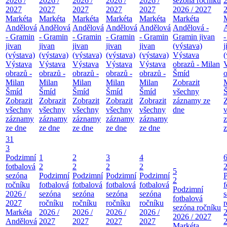
2026 /
2026 /
2026 /
2026 /
2026 /
sezóna ročníku
2
2027
2027
2027
2027
2027
2026 / 2027
Markéta
Markéta
Markéta
Markéta
Markéta
Markéta
Andělová
Andělová
Andělová
Andělová
Andělová
Andělová -
- Gramin
- Gramin
- Gramin
- Gramin
- Gramin
Gramin jivan
jivan
jivan
jivan
jivan
jivan
(výstava)
j
(výstava)
(výstava)
(výstava)
(výstava)
(výstava)
Výstava
(
Výstava
Výstava
Výstava
Výstava
Výstava
obrazů - Milan
obrazů -
obrazů -
obrazů -
obrazů -
obrazů -
Šmíd
o
Milan
Milan
Milan
Milan
Milan
Zobrazit
Šmíd
Šmíd
Šmíd
Šmíd
Šmíd
všechny
Zobrazit
Zobrazit
Zobrazit
Zobrazit
Zobrazit
záznamy ze
Z
všechny
všechny
všechny
všechny
všechny
dne
záznamy
záznamy
záznamy
záznamy
záznamy
ze dne
ze dne
ze dne
ze dne
ze dne
z
31
3
Podzimní
1
2
3
4
fotbalová
2
2
2
2
5
sezóna
Podzimní
Podzimní
Podzimní
Podzimní
2
ročníku
fotbalová
fotbalová
fotbalová
fotbalová
f
Podzimní
2026 /
sezóna
sezóna
sezóna
sezóna
fotbalová
2027
ročníku
ročníku
ročníku
ročníku
r
sezóna ročníku
Markéta
2026 /
2026 /
2026 /
2026 /
2
2026 / 2027
Andělová
2027
2027
2027
2027
Markéta