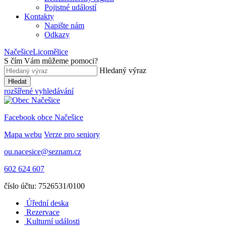
Pojistné událostí
Kontakty
Napište nám
Odkazy
Načešice
Licomělice
S čím Vám můžeme pomoci
?
Hledaný výraz
Hledat
rozšířené vyhledávání
Facebook obce Načešice
Mapa webu
Verze pro seniory
ou.nacesice@seznam.cz
602 624 607
číslo účtu: 7526531/0100
Úřední deska
Rezervace
Kulturní události