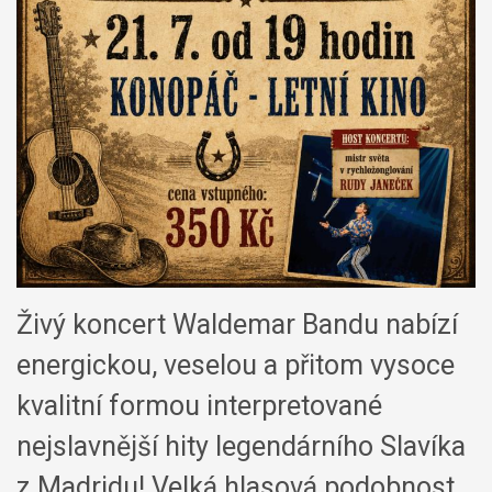
Živý koncert Waldemar Bandu nabízí
energickou, veselou a přitom vysoce
kvalitní formou interpretované
nejslavnější hity legendárního Slavíka
z Madridu! Velká hlasová podobnost,