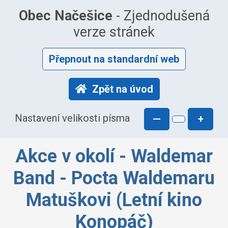
Obec Načešice
- Zjednodušená
verze stránek
Přepnout na standardní web
Zpět na úvod
Nastavení velikosti písma
—
+
Akce v okolí - Waldemar
Band - Pocta Waldemaru
Matuškovi (Letní kino
Konopáč)