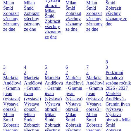
Výstava
Milan
Milan
Milan
Milan
Šmíd
obrazů -
Šmíd
Šmíd
Šmíd
Šmíd
Zobrazit
Milan
Zobrazit
Zobrazit
Zobrazit
Zobrazit
všechny
Šmíd
všechny
všechny
všechny
všechny
záznamy ze
Zobrazit
záznamy
záznamy
záznamy
záznamy
dne
všechny
ze dne
ze dne
ze dne
ze dne
záznamy
ze dne
8
3
4
5
6
7
3
2
2
2
2
2
Podzimní
Markéta
Markéta
Markéta
Markéta
Markéta
fotbalová
Andělová
Andělová
Andělová
Andělová
Andělová
sezóna roční
- Gramin
- Gramin
- Gramin
- Gramin
- Gramin
2026 / 2027
jivan
jivan
jivan
jivan
jivan
Markéta
(výstava)
(výstava)
(výstava)
(výstava)
(výstava)
Andělová -
Výstava
Výstava
Výstava
Výstava
Výstava
Gramin jivan
obrazů -
obrazů -
obrazů -
obrazů -
obrazů -
(výstava)
Milan
Milan
Milan
Milan
Milan
Výstava
Šmíd
Šmíd
Šmíd
Šmíd
Šmíd
obrazů - Mila
Zobrazit
Zobrazit
Zobrazit
Zobrazit
Zobrazit
Šmíd
všechny
všechny
všechny
všechny
všechny
Zobrazit