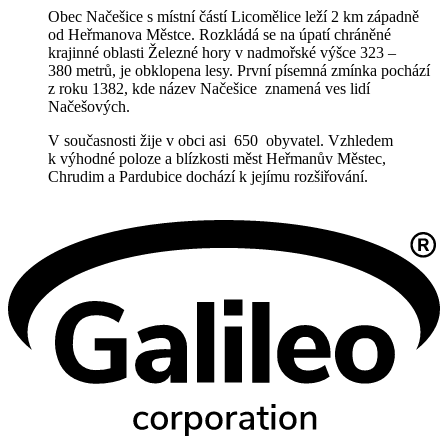
Obec Načešice s místní částí Licomělice leží 2 km západně
od Heřmanova Městce. Rozkládá se na úpatí chráněné
krajinné oblasti Železné hory v nadmořské výšce 323 –
380 metrů, je obklopena lesy. První písemná zmínka pochází
z roku 1382, kde název Načešice znamená ves lidí
Načešových.
V současnosti žije v obci asi 650 obyvatel. Vzhledem
k výhodné poloze a blízkosti měst Heřmanův Městec,
Chrudim a Pardubice dochází k jejímu rozšiřování.