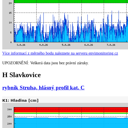
Více informací z měrného bodu naleznete na serveru envimonitoring.cz
UPOZORNĚNÍ: Veškerá data jsou bez právní záruky.
H Slavkovice
rybník Struha, hlásný profil kat. C