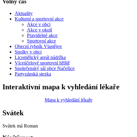
Volný čas
Aktuality
Kulturní a sportovní akce
Akce v obci
Akce v okolí
Pravidelné akce
Sportovní akce
Obecní rybník Vlastějov
Spolky v obci
Licomělický areál nádržka
Víceúčelové sportovní hřiště
Společenský sál obce Načešice
Partyzánská stezka
Interaktivní mapa k vyhledání lékaře
Mapa k vyhledání lékaře
Svátek
Svátek má
Roman