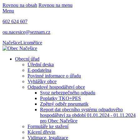
Rovnou na obsah
Rovnou na menu
Menu
602 624 607
ou.nacesice@seznam.cz
Načešice
Licomělice
Obecní úřad
Úřední deska
E-podatelna
Povinné informace o úřadu
Vyhlášky obce
Odpadové hospodářství obce
Svoz nebezpečného odpadu
Poplatky TKO+PES
Zpětný odběr pneumatik
Report dat obecního systému odpadového
hospodářství za období 01.01.2024 - 01.11.2024
pro Obec Načešice
Formuláře ke stažení
Kácení dřevin
Vidimace, legalizace