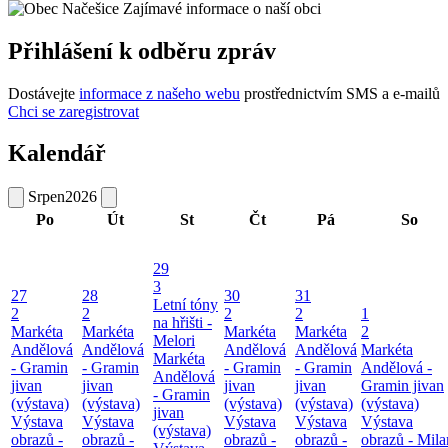
Zajímavé informace o naší obci
Přihlášení k odběru zpráv
Dostávejte
informace z našeho webu
prostřednictvím SMS a e-mailů
Chci se zaregistrovat
Kalendář
Srpen
2026
Po
Út
St
Čt
Pá
So
29
3
27
28
30
31
Letní tóny
2
2
2
2
1
na hřišti -
Markéta
Markéta
Markéta
Markéta
2
Melori
Andělová
Andělová
Andělová
Andělová
Markéta
Markéta
- Gramin
- Gramin
- Gramin
- Gramin
Andělová -
Andělová
jivan
jivan
jivan
jivan
Gramin jivan
- Gramin
(výstava)
(výstava)
(výstava)
(výstava)
(výstava)
jivan
Výstava
Výstava
Výstava
Výstava
Výstava
(výstava)
obrazů -
obrazů -
obrazů -
obrazů -
obrazů - Mila