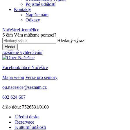
Pojistné událostí
Kontakty
Napište nám
Odkazy
Načešice
Licomělice
S čím Vám můžeme pomoci
?
Hledaný výraz
Hledat
rozšířené vyhledávání
Facebook obce Načešice
Mapa webu
Verze pro seniory
ou.nacesice@seznam.cz
602 624 607
číslo účtu: 7526531/0100
Úřední deska
Rezervace
Kulturní události