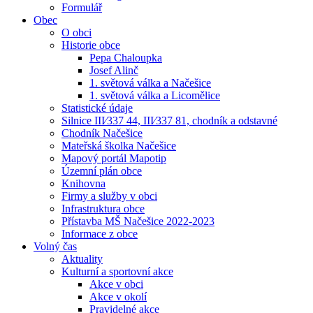
Formulář
Obec
O obci
Historie obce
Pepa Chaloupka
Josef Alinč
1. světová válka a Načešice
1. světová válka a Licomělice
Statistické údaje
Silnice III⁄337 44, III⁄337 81, chodník a odstavné
Chodník Načešice
Mateřská školka Načešice
Mapový portál Mapotip
Územní plán obce
Knihovna
Firmy a služby v obci
Infrastruktura obce
Přístavba MŠ Načešice 2022-2023
Informace z obce
Volný čas
Aktuality
Kulturní a sportovní akce
Akce v obci
Akce v okolí
Pravidelné akce