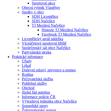
Sportovní akce
Obecní rybník Vlastějov
Spolky v obci
SDH Licomělice
SDH Načešice
TJ Mezilesí Načešice
Historie TJ Mezilesí Načešice
Facebook TJ Mezilesí Načešice
Licomělický areál nádržka
Víceúčelové sportovní hřiště
Společenský sál obce Načešice
Partyzánská stezka
Praktické informace
Úřady
Lékař
Duševní zdraví, prevence a pomoc
Rodina
Pečovatelská služba
Pohřební služby
Obchod
Jízdní řád autobus
Informace policie ČR
Výjezdová jednotka obce Načešice
Sousedské spory
Železnohorský region