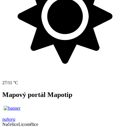
27/11 °C
Mapový portál Mapotip
nahoru
Načešice
Licomělice