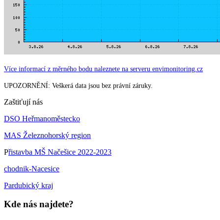
Více informací z měrného bodu naleznete na serveru envimonitoring.cz
UPOZORNĚNÍ: Veškerá data jsou bez právní záruky.
Zaštiťují nás
DSO Heřmanoměstecko
MAS Železnohorský region
P
řistavba MŠ Načešice 2022-2023
chodnik-Nacesice
Pardubický kraj
Kde nás najdete?