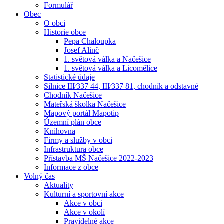
Formulář
Obec
O obci
Historie obce
Pepa Chaloupka
Josef Alinč
1. světová válka a Načešice
1. světová válka a Licomělice
Statistické údaje
Silnice III⁄337 44, III⁄337 81, chodník a odstavné
Chodník Načešice
Mateřská školka Načešice
Mapový portál Mapotip
Územní plán obce
Knihovna
Firmy a služby v obci
Infrastruktura obce
Přístavba MŠ Načešice 2022-2023
Informace z obce
Volný čas
Aktuality
Kulturní a sportovní akce
Akce v obci
Akce v okolí
Pravidelné akce