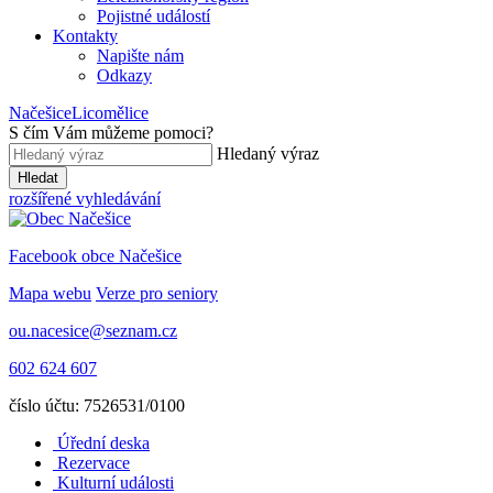
Pojistné událostí
Kontakty
Napište nám
Odkazy
Načešice
Licomělice
S čím Vám můžeme pomoci
?
Hledaný výraz
Hledat
rozšířené vyhledávání
Facebook obce Načešice
Mapa webu
Verze pro seniory
ou.nacesice@seznam.cz
602 624 607
číslo účtu: 7526531/0100
Úřední deska
Rezervace
Kulturní události