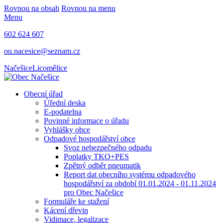
Rovnou na obsah
Rovnou na menu
Menu
602 624 607
ou.nacesice@seznam.cz
Načešice
Licomělice
Obecní úřad
Úřední deska
E-podatelna
Povinné informace o úřadu
Vyhlášky obce
Odpadové hospodářství obce
Svoz nebezpečného odpadu
Poplatky TKO+PES
Zpětný odběr pneumatik
Report dat obecního systému odpadového
hospodářství za období 01.01.2024 - 01.11.2024
pro Obec Načešice
Formuláře ke stažení
Kácení dřevin
Vidimace, legalizace