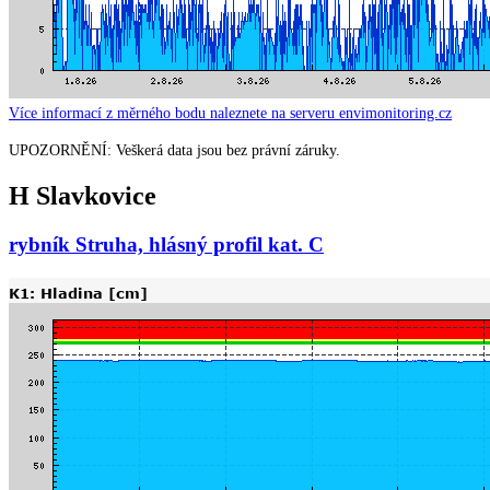
Více informací z měrného bodu naleznete na serveru envimonitoring.cz
UPOZORNĚNÍ: Veškerá data jsou bez právní záruky.
H Slavkovice
rybník Struha, hlásný profil kat. C