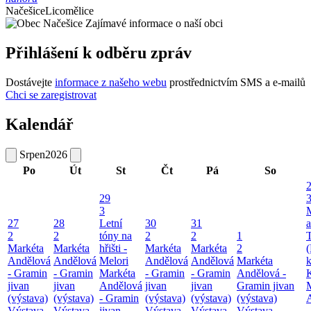
Načešice
Licomělice
Zajímavé informace o naší obci
Přihlášení k odběru zpráv
Dostávejte
informace z našeho webu
prostřednictvím SMS a e-mailů
Chci se zaregistrovat
Kalendář
Srpen
2026
Po
Út
St
Čt
Pá
So
29
3
27
28
Letní
30
31
a
2
2
tóny na
2
2
1
T
Markéta
Markéta
hřišti -
Markéta
Markéta
2
(
Andělová
Andělová
Melori
Andělová
Andělová
Markéta
k
- Gramin
- Gramin
Markéta
- Gramin
- Gramin
Andělová -
jivan
jivan
Andělová
jivan
jivan
Gramin jivan
(výstava)
(výstava)
- Gramin
(výstava)
(výstava)
(výstava)
Výstava
Výstava
jivan
Výstava
Výstava
Výstava