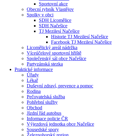
Sportovní akce
Obecní rybník Vlastějov
Spolky v obci
SDH Licomělice
SDH Načešice
TJ Mezilesí Načešice
Historie TJ Mezilesí Načešice
Facebook TJ Mezilesí Načešice
Licomělický areál nádržka
Víceúčelové sportovní hřiště
Společenský sál obce Načešice
Partyzánská stezka
Praktické informace
Úřady
Lékař
Duševní zdraví, prevence a pomoc
Rodina
Pečovatelská služba
Pohřební služby
Obchod
Jízdní řád autobus
Informace policie ČR
Výjezdová jednotka obce Načešice
Sousedské spory
Železnohorský region