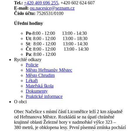
Tel.:
+420 469 696 255
, +420 602 624 607
E-mail:
ou.nacesice@seznam.cz
Číslo účtu:
7526531/0100
Úřední hodiny
Po
-8:00 - 12:00 13:00 - 14:30
Ut
: 8:00 - 12:00 13:00 - 18:30
St
: 8:00 - 12:00 13:00 - 14:30
Čt
: 8:00 - 12:00 13:00 - 14:30
Pa
: 8:00 - 12:00
Rychlé odkazy
Policie
Město Heřmanův Městec
Město Chrudim
Lékaři
Mateřská škola
Dokumenty
Praktické informace
O obci
Obec Načešice s místní částí Licomělice leží 2 km západně
od Heřmanova Městce. Rozkládá se na úpatí chráněné
krajinné oblasti Železné hory v nadmořské výšce 323 –
380 metrů, je obklopena lesy. První písemná zmínka pochází