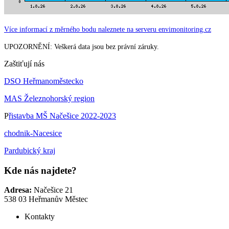
Více informací z měrného bodu naleznete na serveru envimonitoring.cz
UPOZORNĚNÍ: Veškerá data jsou bez právní záruky.
Zaštiťují nás
DSO Heřmanoměstecko
MAS Železnohorský region
P
řistavba MŠ Načešice 2022-2023
chodnik-Nacesice
Pardubický kraj
Kde nás najdete?
Adresa:
Načešice 21
538 03 Heřmanův Městec
Kontakty