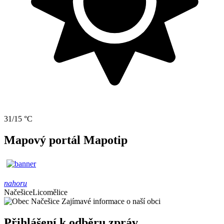
31/15 °C
Mapový portál Mapotip
nahoru
Načešice
Licomělice
Zajímavé informace o naší obci
Přihlášení k odběru zpráv