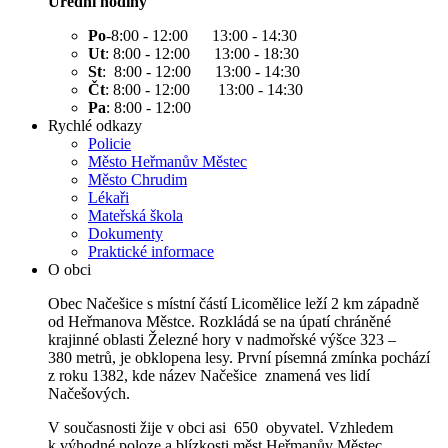
Úřední hodiny
Po
-8:00 - 12:00 13:00 - 14:30
Ut
: 8:00 - 12:00 13:00 - 18:30
St
: 8:00 - 12:00 13:00 - 14:30
Čt
: 8:00 - 12:00 13:00 - 14:30
Pa
: 8:00 - 12:00
Rychlé odkazy
Policie
Město Heřmanův Městec
Město Chrudim
Lékaři
Mateřská škola
Dokumenty
Praktické informace
O obci
Obec Načešice s místní částí Licomělice leží 2 km západně
od Heřmanova Městce. Rozkládá se na úpatí chráněné
krajinné oblasti Železné hory v nadmořské výšce 323 –
380 metrů, je obklopena lesy. První písemná zmínka pochází
z roku 1382, kde název Načešice znamená ves lidí
Načešových.
V současnosti žije v obci asi 650 obyvatel. Vzhledem
k výhodné poloze a blízkosti měst Heřmanův Městec,