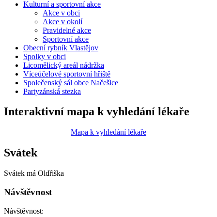
Kulturní a sportovní akce
Akce v obci
Akce v okolí
Pravidelné akce
Sportovní akce
Obecní rybník Vlastějov
Spolky v obci
Licomělický areál nádržka
Víceúčelové sportovní hřiště
Společenský sál obce Načešice
Partyzánská stezka
Interaktivní mapa k vyhledání lékaře
Mapa k vyhledání lékaře
Svátek
Svátek má
Oldřiška
Návštěvnost
Návštěvnost: