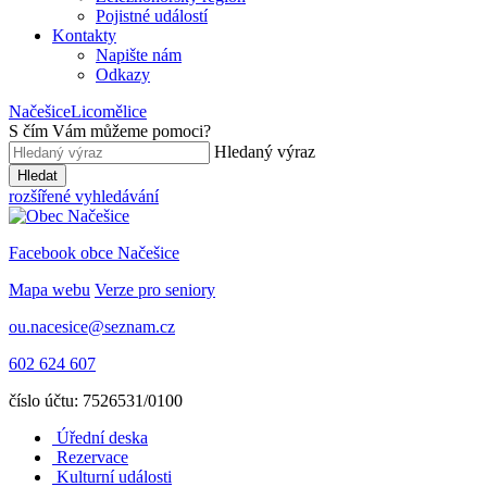
Pojistné událostí
Kontakty
Napište nám
Odkazy
Načešice
Licomělice
S čím Vám můžeme pomoci
?
Hledaný výraz
Hledat
rozšířené vyhledávání
Facebook obce Načešice
Mapa webu
Verze pro seniory
ou.nacesice@seznam.cz
602 624 607
číslo účtu: 7526531/0100
Úřední deska
Rezervace
Kulturní události