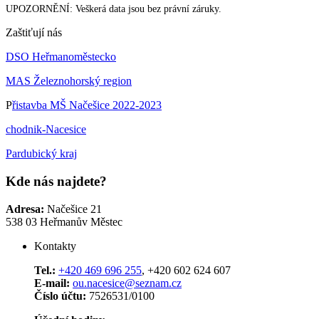
UPOZORNĚNÍ: Veškerá data jsou bez právní záruky.
Zaštiťují nás
DSO Heřmanoměstecko
MAS Železnohorský region
P
řistavba MŠ Načešice 2022-2023
chodnik-Nacesice
Pardubický kraj
Kde nás najdete?
Adresa:
Načešice 21
538 03 Heřmanův Městec
Kontakty
Tel.:
+420 469 696 255
, +420 602 624 607
E-mail:
ou.nacesice@seznam.cz
Číslo účtu:
7526531/0100