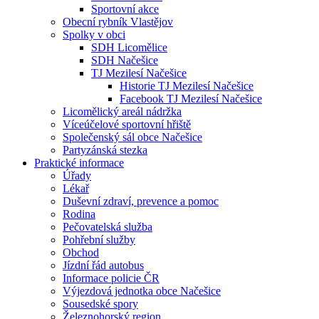
Sportovní akce
Obecní rybník Vlastějov
Spolky v obci
SDH Licomělice
SDH Načešice
TJ Mezilesí Načešice
Historie TJ Mezilesí Načešice
Facebook TJ Mezilesí Načešice
Licomělický areál nádržka
Víceúčelové sportovní hřiště
Společenský sál obce Načešice
Partyzánská stezka
Praktické informace
Úřady
Lékař
Duševní zdraví, prevence a pomoc
Rodina
Pečovatelská služba
Pohřební služby
Obchod
Jízdní řád autobus
Informace policie ČR
Výjezdová jednotka obce Načešice
Sousedské spory
Železnohorský region