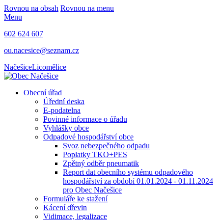
Rovnou na obsah
Rovnou na menu
Menu
602 624 607
ou.nacesice@seznam.cz
Načešice
Licomělice
Obecní úřad
Úřední deska
E-podatelna
Povinné informace o úřadu
Vyhlášky obce
Odpadové hospodářství obce
Svoz nebezpečného odpadu
Poplatky TKO+PES
Zpětný odběr pneumatik
Report dat obecního systému odpadového
hospodářství za období 01.01.2024 - 01.11.2024
pro Obec Načešice
Formuláře ke stažení
Kácení dřevin
Vidimace, legalizace