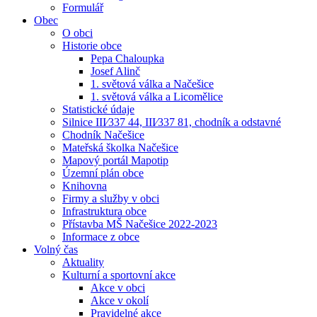
Formulář
Obec
O obci
Historie obce
Pepa Chaloupka
Josef Alinč
1. světová válka a Načešice
1. světová válka a Licomělice
Statistické údaje
Silnice III⁄337 44, III⁄337 81, chodník a odstavné
Chodník Načešice
Mateřská školka Načešice
Mapový portál Mapotip
Územní plán obce
Knihovna
Firmy a služby v obci
Infrastruktura obce
Přístavba MŠ Načešice 2022-2023
Informace z obce
Volný čas
Aktuality
Kulturní a sportovní akce
Akce v obci
Akce v okolí
Pravidelné akce