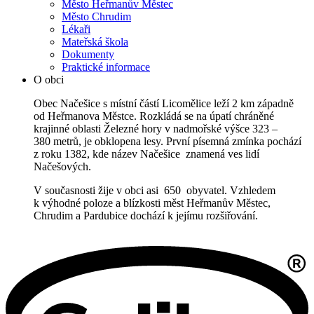
Město Heřmanův Městec
Město Chrudim
Lékaři
Mateřská škola
Dokumenty
Praktické informace
O obci
Obec Načešice s místní částí Licomělice leží 2 km západně
od Heřmanova Městce. Rozkládá se na úpatí chráněné
krajinné oblasti Železné hory v nadmořské výšce 323 –
380 metrů, je obklopena lesy. První písemná zmínka pochází
z roku 1382, kde název Načešice znamená ves lidí
Načešových.
V současnosti žije v obci asi 650 obyvatel. Vzhledem
k výhodné poloze a blízkosti měst Heřmanův Městec,
Chrudim a Pardubice dochází k jejímu rozšiřování.