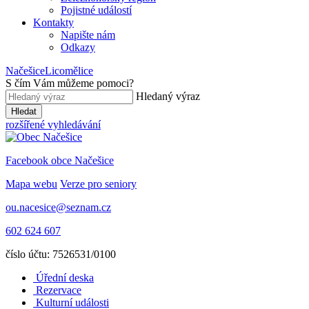
Pojistné událostí
Kontakty
Napište nám
Odkazy
Načešice
Licomělice
S čím Vám můžeme pomoci
?
Hledaný výraz
Hledat
rozšířené vyhledávání
Facebook obce Načešice
Mapa webu
Verze pro seniory
ou.nacesice@seznam.cz
602 624 607
číslo účtu: 7526531/0100
Úřední deska
Rezervace
Kulturní události