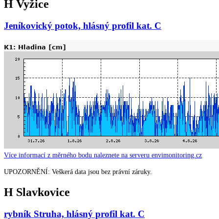
H Vyžice
Jeníkovický potok, hlásný profil kat. C
Více informací z měrného bodu naleznete na serveru envimonitoring.cz
UPOZORNĚNÍ: Veškerá data jsou bez právní záruky.
H Slavkovice
rybník Struha, hlásný profil kat. C