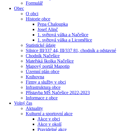
Formulář
Obec
O obci
Historie obce
Pepa Chaloupka
Josef Alinč
1. světová válka a Načešice
1. světová válka a Licomělice
Statistické údaje
Silnice III⁄337 44, III⁄337 81, chodník a odstavné
Chodník Načešice
Mateřská školka Načešice
Mapový portál Mapotip
Územní plán obce
Knihovna
Firmy a služby v obci
Infrastruktura obce
Přístavba MŠ Načešice 2022-2023
Informace z obce
Volný čas
Aktuality
Kulturní a sportovní akce
Akce v obci
Akce v okolí
Pravidelné akce