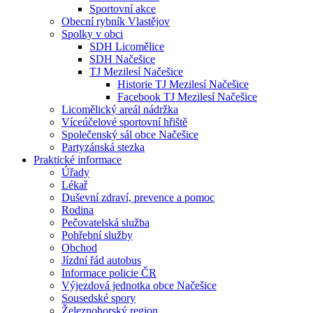
Sportovní akce
Obecní rybník Vlastějov
Spolky v obci
SDH Licomělice
SDH Načešice
TJ Mezilesí Načešice
Historie TJ Mezilesí Načešice
Facebook TJ Mezilesí Načešice
Licomělický areál nádržka
Víceúčelové sportovní hřiště
Společenský sál obce Načešice
Partyzánská stezka
Praktické informace
Úřady
Lékař
Duševní zdraví, prevence a pomoc
Rodina
Pečovatelská služba
Pohřební služby
Obchod
Jízdní řád autobus
Informace policie ČR
Výjezdová jednotka obce Načešice
Sousedské spory
Železnohorský region