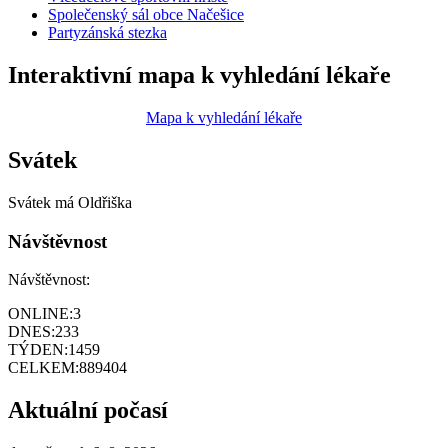
Společenský sál obce Načešice
Partyzánská stezka
Interaktivní mapa k vyhledání lékaře
Mapa k vyhledání lékaře
Svátek
Svátek má
Oldřiška
Návštěvnost
Návštěvnost:
ONLINE:
3
DNES:
233
TÝDEN:
1459
CELKEM:
889404
Aktuální počasí