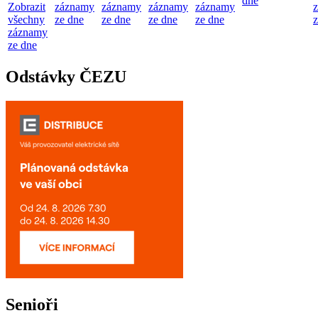
dne
Zobrazit
záznamy
záznamy
záznamy
záznamy
všechny
ze dne
ze dne
ze dne
ze dne
z
záznamy
ze dne
Odstávky ČEZU
Senioři