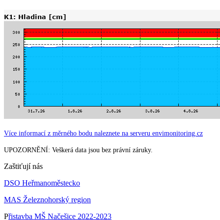
Více informací z měrného bodu naleznete na serveru envimonitoring.cz
UPOZORNĚNÍ: Veškerá data jsou bez právní záruky.
Zaštiťují nás
DSO Heřmanoměstecko
MAS Železnohorský region
P
řistavba MŠ Načešice 2022-2023