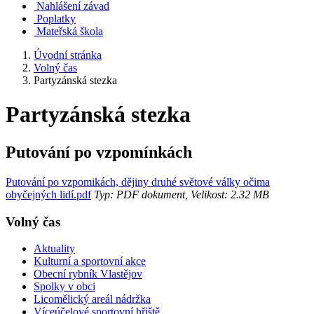
Nahlášení závad
Poplatky
Mateřská škola
Úvodní stránka
Volný čas
Partyzánská stezka
Partyzánská stezka
Putování po vzpomínkách
Putování po vzpomikách, dějiny druhé světové války očima
obyčejných lidí.pdf
Typ: PDF dokument, Velikost: 2.32 MB
Volný čas
Aktuality
Kulturní a sportovní akce
Obecní rybník Vlastějov
Spolky v obci
Licomělický areál nádržka
Víceúčelové sportovní hřiště