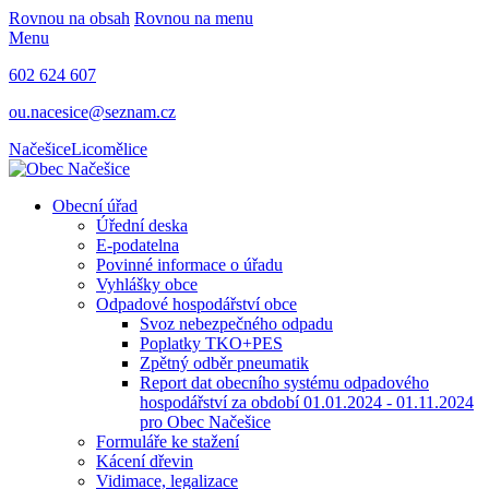
Rovnou na obsah
Rovnou na menu
Menu
602 624 607
ou.nacesice@seznam.cz
Načešice
Licomělice
Obecní úřad
Úřední deska
E-podatelna
Povinné informace o úřadu
Vyhlášky obce
Odpadové hospodářství obce
Svoz nebezpečného odpadu
Poplatky TKO+PES
Zpětný odběr pneumatik
Report dat obecního systému odpadového
hospodářství za období 01.01.2024 - 01.11.2024
pro Obec Načešice
Formuláře ke stažení
Kácení dřevin
Vidimace, legalizace